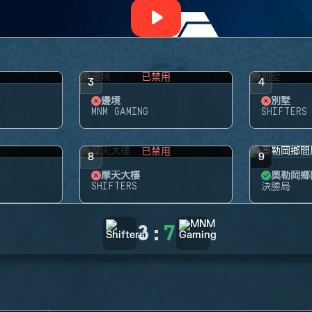
用
已禁用
3
4
邊境
別墅
MNM GAMING
SHIFTERS
用
已禁用
8
9
摩天大樓
奧勒岡鄉
SHIFTERS
決勝局
3
:
7