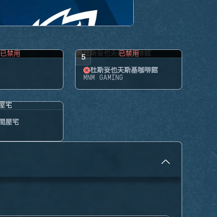
已禁用
已禁用
5
杜斯妥也夫斯基咖啡館
MNM GAMING
間屋宅