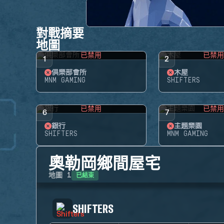
對戰摘要
地圖
已禁用
已禁
1
2
俱樂部會所
木屋
MNM GAMING
SHIFTERS
已禁用
已禁
6
7
銀行
主題樂園
SHIFTERS
MNM GAMING
奧勒岡鄉間屋宅
已結束
地圖
1
SHIFTERS