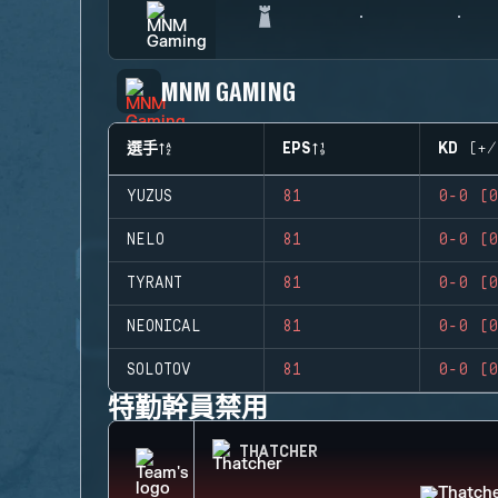
MNM GAMING
選手
EPS
KD (+/
YUZUS
81
0-0 (0
NELO
81
0-0 (0
TYRANT
81
0-0 (0
NEONICAL
81
0-0 (0
SOLOTOV
81
0-0 (0
特勤幹員禁用
THATCHER