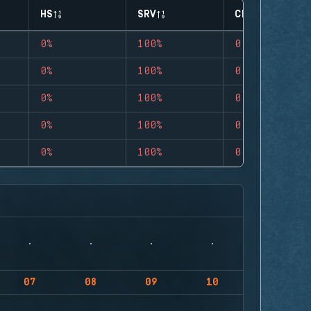
HS
SRV
CLUTCHES
0%
100%
0
0%
100%
0
0%
100%
0
0%
100%
0
0%
100%
0
07
08
09
10