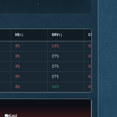
HS
SRV
CLUTCHES
0%
18%
0
0%
27%
0
0%
27%
0
0%
27%
0
0%
36%
0