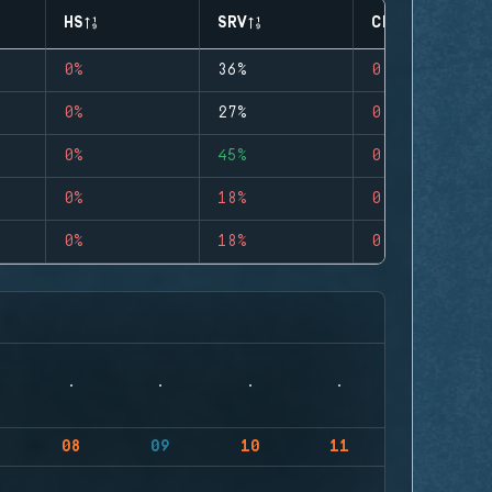
HS
SRV
CLUTCHES
0%
36%
0
0%
27%
0
0%
45%
0
0%
18%
0
0%
18%
0
08
09
10
11