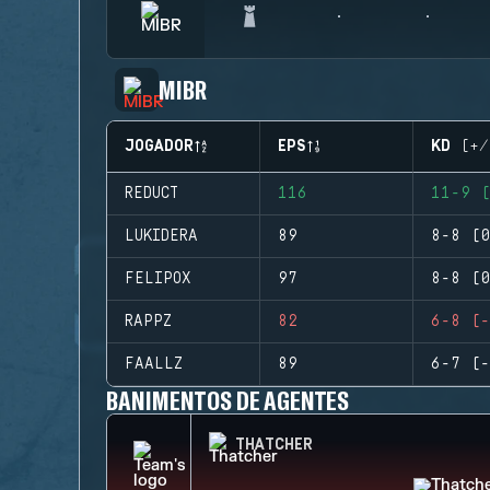
MIBR
JOGADOR
EPS
KD (+/
REDUCT
116
11-9 (
LUKIDERA
89
8-8 (0
FELIPOX
97
8-8 (0
RAPPZ
82
6-8 (-
FAALLZ
89
6-7 (-
BANIMENTOS DE AGENTES
THATCHER