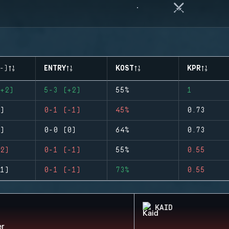
-)
ENTRY
KOST
KPR
+2)
5-3 (+2)
55%
1
)
0-1 (-1)
45%
0.73
)
0-0 (0)
64%
0.73
2)
0-1 (-1)
55%
0.55
1)
0-1 (-1)
73%
0.55
KAID