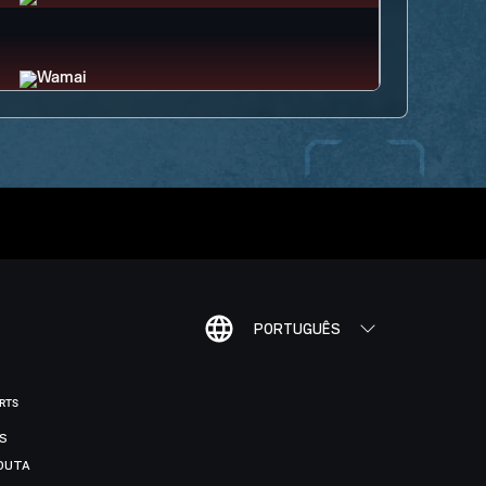
PORTUGUÊS
ORTS
IS
DUTA