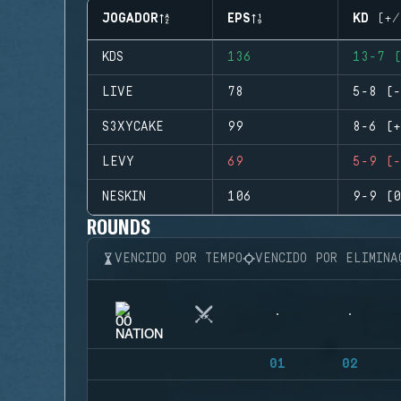
JOGADOR
EPS
KD (+/
KDS
136
13-7 (
LIVE
78
5-8 (-
S3XYCAKE
99
8-6 (+
LEVY
69
5-9 (-
NESKIN
106
9-9 (0
ROUNDS
VENCIDO POR TEMPO
VENCIDO POR ELIMINA
01
02