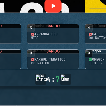
O
BANIDO
3
4
ARRANHA-CÉU
CAFÉ D
MIBR
00 NATIO
O
BANIDO
8
9
PARQUE TEMÁTICO
OREGON
00 NATION
DECIDER
4
:
7