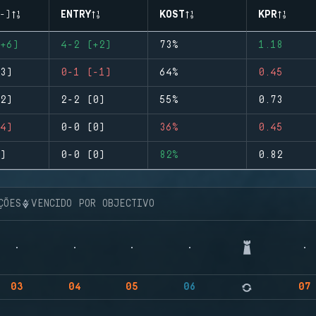
-)
ENTRY
KOST
KPR
+6)
4-2 (+2)
73%
1.18
3)
0-1 (-1)
64%
0.45
2)
2-2 (0)
55%
0.73
4)
0-0 (0)
36%
0.45
)
0-0 (0)
82%
0.82
ÇÕES
VENCIDO POR OBJECTIVO
03
04
05
06
07