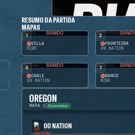
RESUMO DA PARTIDA
MAPAS
BANIDO
BANID
1
2
VILLA
FRONTEIRA
MIBR
00 NATION
BANIDO
BANID
6
7
CHALÉ
BANCO
00 NATION
MIBR
OREGON
Encerradas
MAPA
1
00 NATION