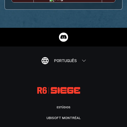
PORTUGUÊS
ESTÚDIOS
UBISOFT MONTRÉAL