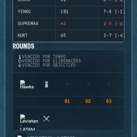
SHOXO
82
6-9 (-3)
YEKKO
101
7-8 (-1)
SUPREMAA
43
2-8 (-6)
KURT
65
3-7 (-4)
ROUNDS
VENCIDO POR TEMPO
VENCIDO POR ELIMINAÇÕES
VENCIDO POR OBJECTIVO
01
02
03
04