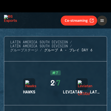
Co-streaming
LATIN AMERICA SOUTH DIVISION
LATIN AMERICA SOUTH DIVISION
グループステージ
グループ A - プレイ DAY 6
終了
2
7
:
HAWKS
LEVIATAN - LATAM