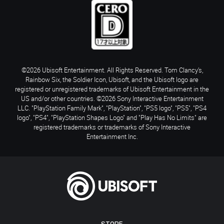
©2026 Ubisoft Entertainment. All Rights Reserved. Tom Clancy’s,
Rainbow Six, the Soldier Icon, Ubisoft, and the Ubisoft logo are
registered or unregistered trademarks of Ubisoft Entertainment in the
US and/or other countries. ©2026 Sony Interactive Entertainment
LLC. "PlayStation Family Mark", "PlayStation", "PS5 logo", "PS5", "PS4
logo", "PS4", "PlayStation Shapes Logo" and "Play Has No Limits" are
registered trademarks or trademarks of Sony Interactive
Entertainment Inc.