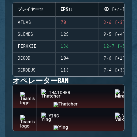
プレイヤー
EPS
KD (+/-)
ATLAS
70
3-6 (-3)
SLEMDS
125
9-5 (+4)
FERXXIE
136
12-7 (+5)
DEGOD
104
7-6 (+1)
GERDEUS
118
7-4 (+3)
オペレーターBAN
THATCHER
MIRA
YING
VALKY