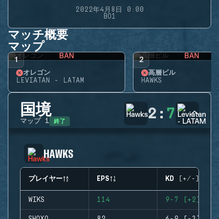
2022年4月8日 0:00
BO1
マッチ概要
マップ
BAN
BAN
1
2
オレゴン
高層ビル
LEVIATAN - LATAM
HAWKS
国境
2
:
7
終了
マップ
1
HAWKS
プレイヤー
EPS
KD (+/-)
WIKS
114
9-7 (+2)