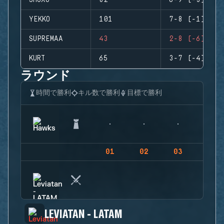
SHOXO
82
6-9 (-3)
YEKKO
101
7-8 (-1)
SUPREMAA
43
2-8 (-6)
KURT
65
3-7 (-4)
ラウンド
時間で勝利
キル数で勝利
目標で勝利
01
02
03
04
LEVIATAN - LATAM