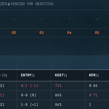
ÇÕES
VENCIDO POR OBJECTIVO
02
03
04
05
-)
ENTRY
KOST
KPR
2)
0-1 (-1)
71%
0.86
1)
0-0 (0)
86%
0.71
2)
1-0 (+1)
86%
1