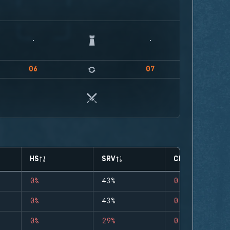
06
07
HS
SRV
CLUTCHES
0%
43%
0
0%
43%
0
0%
29%
0