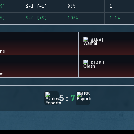
5)
2-1 (+1)
86%
1
5)
2-0 (+2)
100%
1.14
WAMAI
CLASH
5
:
7