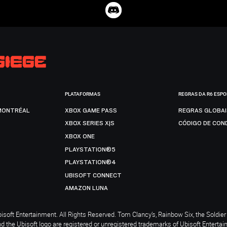
PLATAFORMAS
REGRAS DA R6 ESP
MONTRÉAL
XBOX GAME PASS
REGRAS GLOBA
XBOX SERIES X|S
CÓDIGO DE CON
XBOX ONE
PLAYSTATION®5
PLAYSTATION®4
UBISOFT CONNECT
AMAZON LUNA
soft Entertainment. All Rights Reserved. Tom Clancy’s, Rainbow Six, the Soldier 
nd the Ubisoft logo are registered or unregistered trademarks of Ubisoft Enterta