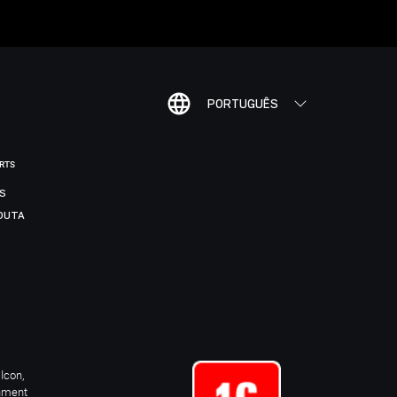
PORTUGUÊS
ORTS
IS
DUTA
Icon,
inment