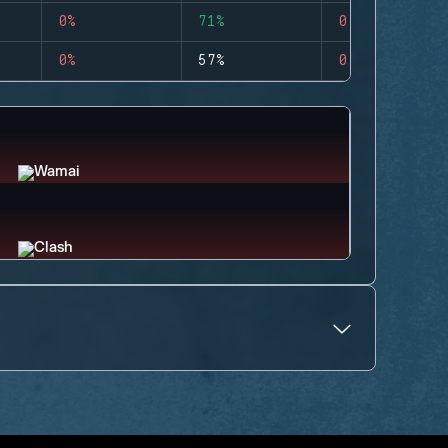
0%
71%
0
0%
57%
0