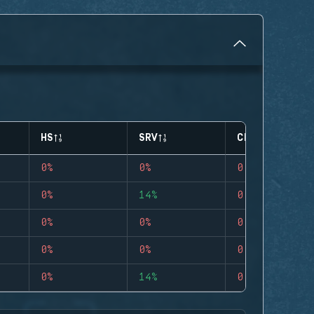
HS
SRV
CLUTCHES
0%
0%
0
0%
14%
0
0%
0%
0
0%
0%
0
0%
14%
0