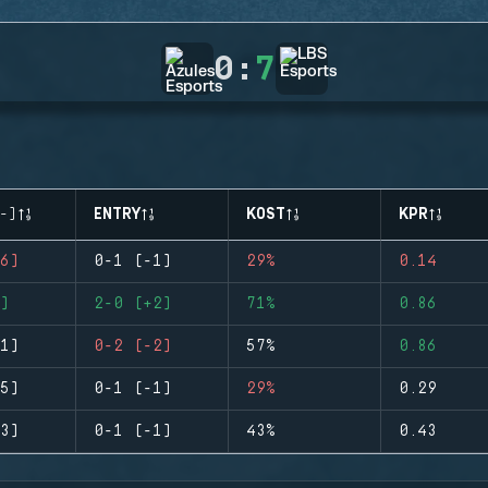
0
:
7
-)
ENTRY
KOST
KPR
6)
0-1 (-1)
29%
0.14
)
2-0 (+2)
71%
0.86
1)
0-2 (-2)
57%
0.86
5)
0-1 (-1)
29%
0.29
3)
0-1 (-1)
43%
0.43