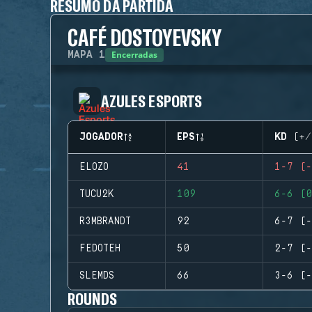
RESUMO DA PARTIDA
CAFÉ DOSTOYEVSKY
Encerradas
MAPA
1
AZULES ESPORTS
JOGADOR
EPS
KD (+/
ELOZO
41
1-7 (-
TUCU2K
109
6-6 (0
R3MBRANDT
92
6-7 (-
FEDOTEH
50
2-7 (-
SLEMDS
66
3-6 (-
ROUNDS