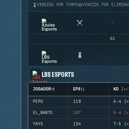
VENCIDO POR TEMPO
VENCIDO POR ELIMINA
01
LBS ESPORTS
JOGADOR
EPS
KD (+/
PEPU
110
6-4 (+
EL_BARTO
107
5-4 (+
YAYO
124
7-5 (+