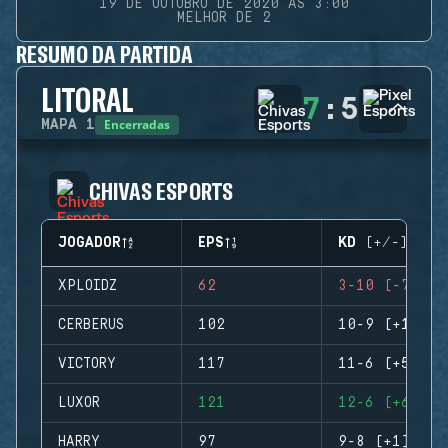
19 DE OUTUBRO DE 2020 ÀS 3:00
MELHOR DE 2
RESUMO DA PARTIDA
LITORAL
7
:
5
Encerradas
MAPA
1
CHIVAS ESPORTS
JOGADOR
EPS
KD (+/-)
XPLOIDZ
62
3-10 (-7)
CERBERUS
102
10-9 (+1)
VICTORY
117
11-6 (+5)
LUXOR
121
12-6 (+6)
HARRY
97
9-8 (+1)