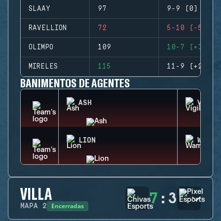
SLAAY
97
9-9 (0)
RAVELLION
72
5-10 (-5)
OLIMPO
109
10-7 (+3)
MIRELES
115
11-9 (+2)
BANIMENTOS DE AGENTES
ASH
VIGIL
LION
WAMAI
VILLA
7
:
3
Encerradas
MAPA
2