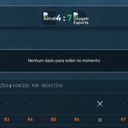
4
:
7
Nenhum dado para exibir no momento
ÇÕES
VENCIDO POR OBJECTIVO
03
04
05
06
07