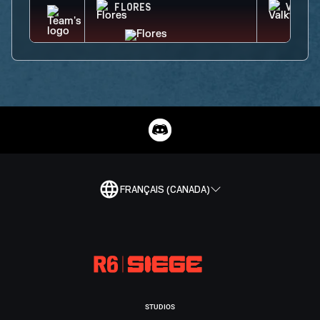
FLORES
VALKY
FRANÇAIS (CANADA)
STUDIOS