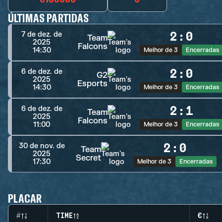
ÚLTIMAS PARTIDAS
2
:
0
7 de dez. de
Team
2025
Falcons
14:30
Melhor de 3
Encerradas
2
:
0
6 de dez. de
G2
2025
Esports
14:30
Melhor de 3
Encerradas
2
:
1
6 de dez. de
Team
2025
Falcons
11:00
Melhor de 3
Encerradas
2
:
0
30 de nov. de
Team
2025
Secret
17:30
Melhor de 3
Encerradas
PLACAR
#
TIME
€