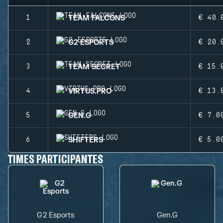
TEAM FALCONS
1
€ 40.
G2 ESPORTS
2
€ 20.
TEAM SECRET
3
€ 15.
VIRTUS.PRO
4
€ 13.
GEN.G
5
€ 7.0
SHIFTERS
6
€ 5.0
TIMES PARTICIPANTES
G2 Esports
Gen.G