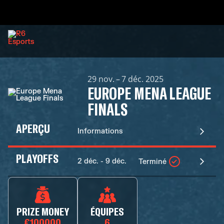
29 nov. – 7 déc. 2025
EUROPE MENA LEAGUE
FINALS
APERÇU
Informations
PLAYOFFS
2 déc. - 9 déc.
Terminé
PRIZE MONEY
ÉQUIPES
€100000
6