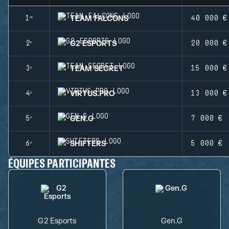
TEAM FALCONS
1ʳᵉ
40 000 €
G2 ESPORTS
2ᵉ
20 000 €
TEAM SECRET
3ᵉ
15 000 €
VIRTUS.PRO
4ᵉ
13 000 €
GEN.G
5ᵉ
7 000 €
SHIFTERS
6ᵉ
5 000 €
ÉQUIPES PARTICIPANTES
G2 Esports
Gen.G