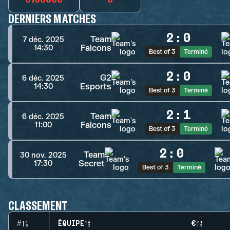
DERNIERS MATCHES
2
:
0
Team
7 déc. 2025
Falcons
14:30
Best of 3
Terminé
2
:
0
G2
6 déc. 2025
Esports
14:30
Best of 3
Terminé
2
:
1
Team
6 déc. 2025
Falcons
11:00
Best of 3
Terminé
2
:
0
Team
30 nov. 2025
Secret
17:30
Best of 3
Terminé
CLASSEMENT
#
ÉQUIPE
€