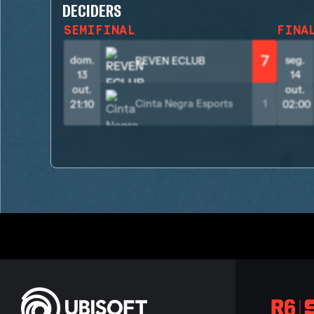
DECIDERS
SEMIFINAL
FINA
7
dom.
seg.
REVEN ECLUB
13
14
out.
out.
Cinta Negra Esports
1
21:10
02:00