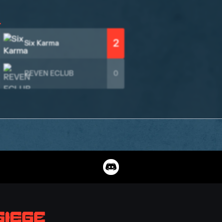
L
2
Six Karma
REVEN ECLUB
0