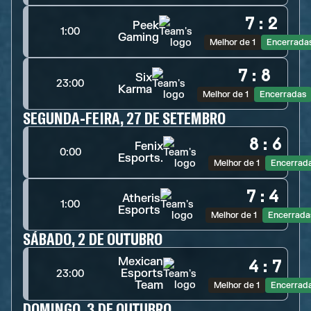
7
:
2
Peek
1:00
Gaming
Melhor de 1
Encerrada
7
:
8
Six
23:00
Karma
Melhor de 1
Encerradas
SEGUNDA-FEIRA, 27 DE SETEMBRO
8
:
6
Fenix
0:00
Esports.
Melhor de 1
Encerrad
7
:
4
Atheris
1:00
Esports
Melhor de 1
Encerrada
SÁBADO, 2 DE OUTUBRO
Mexican
4
:
7
Esports
23:00
Team
Melhor de 1
Encerrad
DOMINGO, 3 DE OUTUBRO