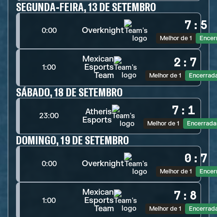
SEGUNDA-FEIRA, 13 DE SETEMBRO
7
:
5
Overknight
0:00
Melhor de 1
Encer
Mexican
2
:
7
Esports
1:00
Team
Melhor de 1
Encerrad
SÁBADO, 18 DE SETEMBRO
7
:
1
Atheris
23:00
Esports
Melhor de 1
Encerrada
DOMINGO, 19 DE SETEMBRO
0
:
7
Overknight
0:00
Melhor de 1
Encer
Mexican
7
:
8
Esports
1:00
Team
Melhor de 1
Encerrad