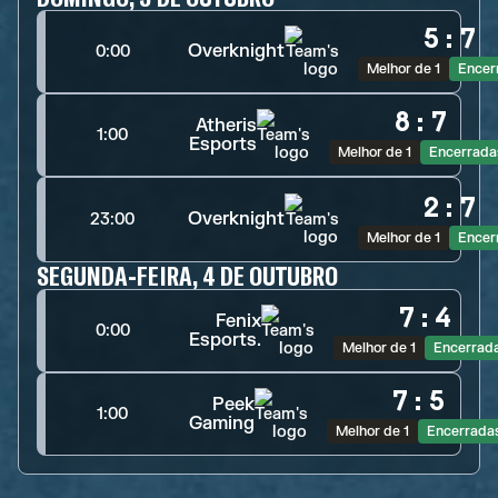
5
:
7
Overknight
0:00
Melhor de 1
Encer
8
:
7
Atheris
1:00
Esports
Melhor de 1
Encerrada
2
:
7
Overknight
23:00
Melhor de 1
Encer
SEGUNDA-FEIRA, 4 DE OUTUBRO
7
:
4
Fenix
0:00
Esports.
Melhor de 1
Encerrad
7
:
5
Peek
1:00
Gaming
Melhor de 1
Encerrada