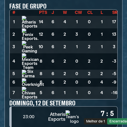
FASE DE GRUPO
#
PTS
J
W
CW
CL
L
SR
1
14
>
6
>
4
>
1
>
0
>
1
>
17
2
12
>
6
>
2
>
3
>
0
>
1
>
13
3
10
>
6
>
2
>
1
>
2
>
1
>
3
4
8
>
6
>
2
>
0
>
2
>
2
>
-3
5
8
>
6
>
2
>
0
>
2
>
2
>
-5
6
6
>
6
>
2
>
0
>
0
>
4
>
-9
7
5
>
6
>
1
>
1
>
0
>
4
>
-16
DOMINGO, 12 DE SETEMBRO
7
:
5
Atheris
23:00
Esports
Melhor de 1
Encerrada