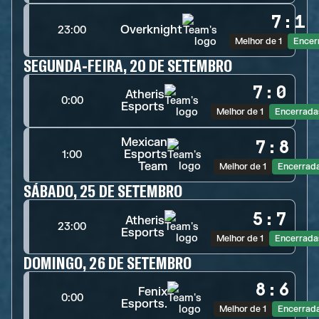
7
:
1
Overknight
23:00
Melhor de 1
Encer
SEGUNDA-FEIRA, 20 DE SETEMBRO
7
:
0
Atheris
0:00
Esports
Melhor de 1
Encerrada
Mexican
7
:
8
Esports
1:00
Team
Melhor de 1
Encerrad
SÁBADO, 25 DE SETEMBRO
5
:
7
Atheris
23:00
Esports
Melhor de 1
Encerrada
DOMINGO, 26 DE SETEMBRO
8
:
6
Fenix
0:00
Esports.
Melhor de 1
Encerrad