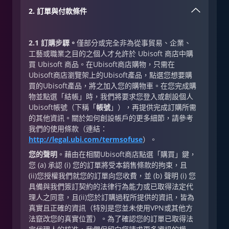
2. 訂單與付款條件
2.1 訂購步驟。
僅部分或完全非為從事貿易、企業、
工藝或職業之目的之個人才允許於 Ubisoft 商店中購
買 Ubisoft 商品。在Ubisoft商店購物，只需在
Ubisoft商店瀏覽架上的Ubisoft產品，點選您想要購
買的Ubisoft產品，將之加入您的購物車。在您完成購
物並點選「結帳」時，我們將要求您登入或創設個人
Ubisoft帳號（下稱「
帳號
」），再提供完成訂購所需
的其他資訊。關於如何創設帳戶的更多細節，請參考
我們的使用條款（連結：
http://legal.ubi.com/termsofuse
）。
您的聲明
。藉由在相關Ubisoft商店點選「購買」鍵，
您 (a) 承認 (i) 您的訂單將受本銷售條款的拘束，且
(ii)您授權我們就您的訂單向您收費，並 (b) 聲明 (i) 您
具備與我們簽訂契約的法律行為能力或已取得法定代
理人之同意，且(ii)您於訂購過程所提供的資訊，皆為
真實且正確的資訊（特別是您並未使用VPN或其他方
法竄改您的真實位置）。為了確認您的訂單已取得法