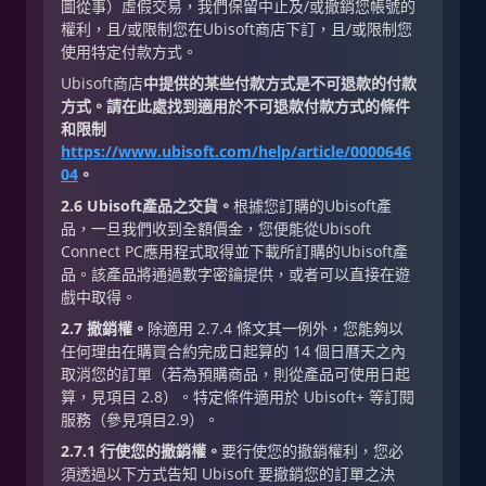
圖從事）虛假交易，我們保留中止及/或撤銷您帳號的
權利，且/或限制您在Ubisoft商店下訂，且/或限制您
使用特定付款方式。
Ubisoft商店
中提供的某些付款方式是不可退款的付款
方式。請在此處找到適用於不可退款付款方式的條件
和限制
https://www.ubisoft.com/help/article/0000646
04
。
2.6 Ubisoft產品之交貨。
根據您訂購的Ubisoft產
品，一旦我們收到全額價金，您便能從Ubisoft
Connect PC應用程式取得並下載所訂購的Ubisoft產
品。該產品將通過數字密鑰提供，或者可以直接在遊
戲中取得。
2.7 撤銷權。
除適用 2.7.4 條文其一例外，您能夠以
任何理由在購買合約完成日起算的 14 個日曆天之內
取消您的訂單（若為預購商品，則從產品可使用日起
算，見項目 2.8）。特定條件適用於 Ubisoft+ 等訂閱
服務（參見項目2.9）。
2.7.1 行使您的撤銷權。
要行使您的撤銷權利，您必
須透過以下方式告知 Ubisoft 要撤銷您的訂單之決