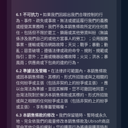
6.1 不可抗力。
如果我們因超出我們合理控制的行
為、事件、疏失或事故，無法或遲延履行我們的義務
或經營其業務時，我們不負本銷售條款所定的任何責
任，包括但不限於罷工、鎖廠或其他勞資糾紛（無論
係涉及我們自己的或他方當事人的勞工）；公用服務
事業、運輸或電信網路故障；天災；戰爭；暴動；動
亂；惡意破壞；遵循法律或政府命令、規則、規範或
指引；意外；工廠或機器設備故障；火災；洪水；暴
風雨；供應商或下包商的違約行為。
6.2 準據法及管轄。
在法律許可範圍內，本銷售條款
或因本銷售條款、其標的、形式所招致或與之相關的
任何紛爭或主張（包括非契約上的紛爭或主張），應
以台灣法為準據，並從其解釋。您不可撤回地同意，
台灣法院對於解決本銷售條款或其標的、形式所招致
或與之相關的任何紛爭或主張（包括非契約上的紛爭
或主張），享有專屬管轄權。
6.3 本銷售條款的修改。
我們保留隨時、暫時或永久
地、完全依我們的裁量修改本銷售條款及Ubisoft商店
當中其他公告的權利。您的購買行為將適用購買時有