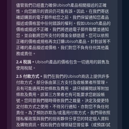
儘管我們已經盡力確保Ubisoft產品相關描述的正確
性，向您顯示的資訊仍可能有誤。因此，在我們寄送
確認購買的電子郵件給您之前，我們保留通知您產品
描述或價格當中任何錯誤的權利。假如Ubisoft產品的
價格或描述不正確，我們將透過電子郵件聯繫並通知
您，並自動將您所支付的價金全額退還。您可以依照
正確的價格或規格再次訂購Ubisoft產品。針對該等不
正確的產品描述或價格，我们對您不負有任何其他義
務或責任。
2.4 稅捐。
Ubisoft產品的價格包含一切適用的銷售及
使用稅賦。
2.5 付款方式。
我們在我們的Ubisoft商店上提供許多
付款方式，部分係由第三方支付及收帳業者所管理，
且有可能適用其他條款及費用，請仔細審閱該等附加
條款及費用。該第三方業者也有可能要求您創設帳
號。您同意我們隨時得依我們之裁量，決定及變更特
定付款方式之使用，不待另行通知，亦對您不負任何
責任。為了預防詐欺及/或濫用付款方式，我們得依照
隱私權政策與我們的技術夥伴分享您的特定個人資料
及購物資訊。假如我們合理懷疑您曾從事（或預謀/試