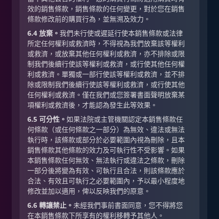
效的銷售條款，銷售條款的任何變更，對於您在銷售
條款修改前的購買行為，並無溯及效力。
6.4 放棄。
我們未行使或遲延行使本銷售條款或法律
所定任何權利或救濟時，不得視為我們放棄該等權利
或救濟，或放棄其他任何權利或救濟，亦不排除或限
制我們後續行使該等權利或救濟，或行使其他任何權
利或救濟。單獨或一部行使該等權利或救濟，並不排
除或限制我們後續行使該等權利或救濟，或行使其他
任何權利或救濟。僅在我們或您簽署書面聲明放棄某
項權利或救濟後，才能認為發生此等效果。
6.5 可分性。
如果法院或主管機關認定本銷售條款任
何條款（或任何條款之一部分）為無效、違法或無法
執行時，該條款或部分於必要範圍內視為刪除，且本
銷售條款其他條款的效力及可執行性不受影響。如果
本銷售條款任何無效、無法執行或違法之條款，刪除
一部分後將變為有效、可執行且合法，則該條款應於
合法、有效且可執行之必要範圍內，予以最小程度地
修改並加以適用，俾以反映我們的原意。
6.6 轉讓禁止。
未經我們事前書面同意，您不得將您
在本銷售條款下所享有的權利移轉予其他人。