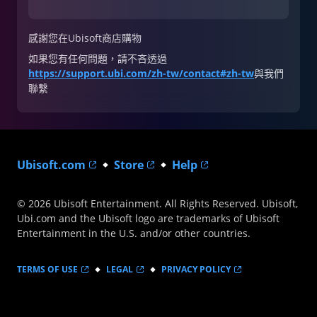
感謝您在Ubisoft商店購物
如果您有任何問題，請不吝透過
https://support.ubi.com/zh-tw/contact#zh-tw
與我們
聯繫
Ubisoft.com
Store
Help
© 2026 Ubisoft Entertainment. All Rights Reserved. Ubisoft,
Ubi.com and the Ubisoft logo are trademarks of Ubisoft
Entertainment in the U.S. and/or other countries.
TERMS OF USE
LEGAL
PRIVACY POLICY