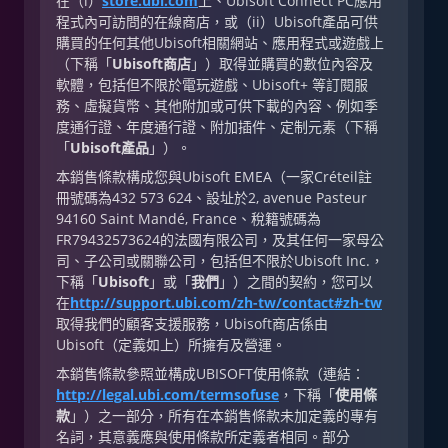
在（i）
store.ubi.com
上、Ubisoft Connect PC應用
程式內可訪問的在線商店，或（ii）Ubisoft產品可供
購買的任何其他Ubisoft相關網站、應用程式或遊戲上
（下稱「
Ubisoft商店
」）取得並購買的數位內容及
軟體，包括但不限於電玩遊戲、Ubisoft+ 等訂閱服
務、虛擬貨幣、其他附加或可供下載的內容、例如季
度通行證、年度通行證、附加插件、定制元素（下稱
「
Ubisoft產品
」）。
本銷售條款構成您與Ubisoft EMEA（一家Créteil註
冊號碼為432 573 624、設址於2, avenue Pasteur
94160 Saint Mandé, France、稅籍號碼為
FR79432573624的法國有限公司，及其任何一家母公
司、子公司或關聯公司，包括但不限於Ubisoft Inc.，
下稱「
Ubisoft
」或「
我們
」）之間的契約，您可以
在
http://support.ubi.com/zh-tw/contact#zh-tw
取得我們的顧客支援服務，Ubisoft商店係由
Ubisoft（定義如上）所擁有及營運。
本銷售條款參照並構成UBISOFT使用條款（連結：
http://legal.ubi.com/termsofuse
，下稱「
使用條
款
」）之一部分，所有在本銷售條款未加定義的專有
名詞，其意義應與使用條款所定義者相同。部分