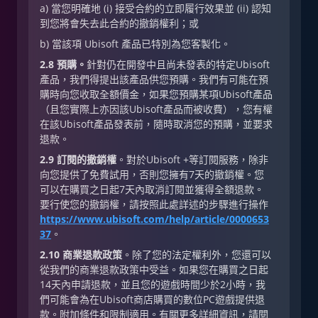
a) 當您明確地 (i) 接受合約的立即履行效果並 (ii) 認知
到您將會失去此合約的撤銷權利；或
b) 當該項 Ubisoft 產品已特別為您客製化。
2.8 預購。
針對仍在開發中且尚未發表的特定Ubisoft
產品，我們得提出該產品供您預購。我們有可能在預
購時向您收取全額價金，如果您預購某項Ubisoft產品
（且您實際上亦因該Ubisoft產品而被收費），您有權
在該Ubisoft產品發表前，隨時取消您的預購，並要求
退款。
2.9
訂閱的撤銷權
。對於Ubisoft +等訂閱服務，除非
向您提供了免費試用，否則您擁有7天的撤銷權。您
可以在購買之日起7天內取消訂閱並獲得全額退款。
要行使您的撤銷權，請按照此處詳述的步驟進行操作
https://www.ubisoft.com/help/article/0000653
37
。
2.10 商業退款政策
。除了您的法定權利外，您還可以
從我們的商業退款政策中受益。如果您在購買之日起
14天內申請退款，並且您的遊戲時間少於2小時，我
們可能會為在Ubisoft商店購買的數位PC遊戲提供退
款。附加條件和限制適用。有關更多詳細資訊，請閱