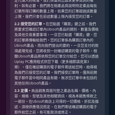
定代理人的核准，我們保留向您請求更多資訊的權
利。如有必要，我們將在相產品頁說明特定產品每批
訂單所得訂購的數量上限，如果您的訂單超過該數量
上限，我們只會在前述數量上限內接受您的訂單。
2.2 接受您的訂單。
在您點選「購買」鍵之前，我們
將要求您確認訂單內Ubisoft產品的類別、數量及價格
及其他交易重要事項，一旦您已點選「購買」鍵，您
的訂單將傳輸給我們。您的訂單係為購買訂單內的
Ubisoft產品，而向我們提出的要約。一旦您支付的款
項處理完成，您將收到一封確認購買的電子郵件，相
關Ubisoft產品將依照您的訂單交付給您，您可以透過
Uplay PC應用程式供您下載（更多細節請見第3
條）。僅在確認購買的電子郵件寄送給您時，始得視
為我們已接受您的訂單。我們接受訂單時，僅與前開
電子郵件當中相同產品有關，無涉您訂單中未包括的
其他任何Ubisoft產品。
2.3 定價。
商品銷售頁面刊登之產品名稱、價格、內
容、規格、型號及其他相關資訊，視為本銷售條款之
一部份。在Ubisoft商店上可得的一切價格、折扣及描
述，須視供應情況而定，在我們寄送確認購買的電子
郵件給您之前，有可能取消或修正。