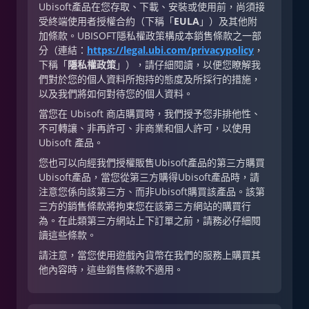
Ubisoft產品在您存取、下載、安裝或使用前，尚須接
受終端使用者授權合約（下稱「
EULA
」）及其他附
加條款。UBISOFT隱私權政策構成本銷售條款之一部
分（連結：
https://legal.ubi.com/privacypolicy
，
下稱「
隱私權政策
」），請仔細閱讀，以便您瞭解我
們對於您的個人資料所抱持的態度及所採行的措施，
以及我們將如何對待您的個人資料。
當您在 Ubisoft 商店購買時，我們授予您非排他性、
不可轉讓、非再許可、非商業和個人許可，以使用
Ubisoft 產品。
您也可以向經我們授權販售Ubisoft產品的第三方購買
Ubisoft產品，當您從第三方購得Ubisoft產品時，請
注意您係向該第三方、而非Ubisoft購買該產品。該第
三方的銷售條款將拘束您在該第三方網站的購買行
為。在此類第三方網站上下訂單之前，請務必仔細閱
讀這些條款。
請注意，當您使用遊戲內貨幣在我們的服務上購買其
他內容時，這些銷售條款不適用。