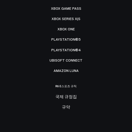
XBOX GAME PASS
XBOX SERIES X|S
XBOX ONE
PLAYSTATION®5
PLAYSTATION®4
UBISOFT CONNECT
AMAZON LUNA
R6 E스포츠 규칙
국제 규정집
규약