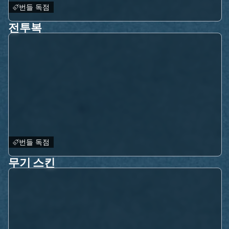
번들 독점
전투복
번들 독점
무기 스킨