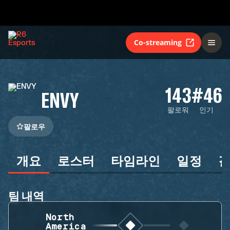
Co-streaming
143
#46
ENVY
팔로워
인기
팔로우
개요
로스터
타임라인
일정
팀 내역
North
America