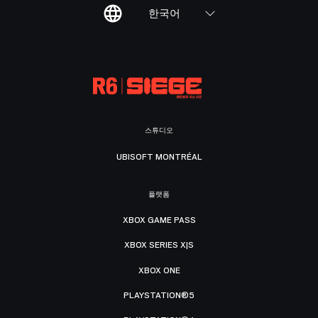
한국어
스튜디오
UBISOFT MONTRÉAL
플랫폼
XBOX GAME PASS
XBOX SERIES X|S
XBOX ONE
PLAYSTATION®5