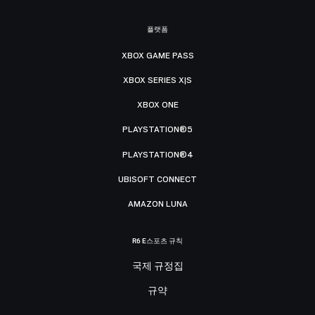
플랫폼
XBOX GAME PASS
XBOX SERIES X|S
XBOX ONE
PLAYSTATION®5
PLAYSTATION®4
UBISOFT CONNECT
AMAZON LUNA
R6 E스포츠 규칙
국제 규정집
규약