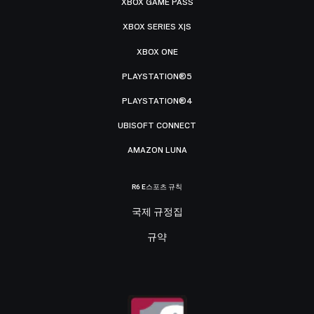
XBOX GAME PASS
XBOX SERIES X|S
XBOX ONE
PLAYSTATION®5
PLAYSTATION®4
UBISOFT CONNECT
AMAZON LUNA
R6 E스포츠 규칙
국제 규정집
규약