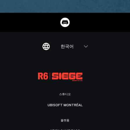
한국어
스튜디오
UBISOFT MONTRÉAL
플랫폼