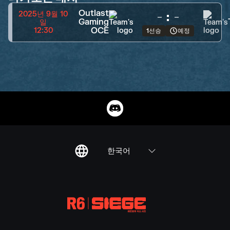
Outlast
-
:
-
2025년 9월 10
Gaming
일
OCE
12:30
1선승
예정
한국어