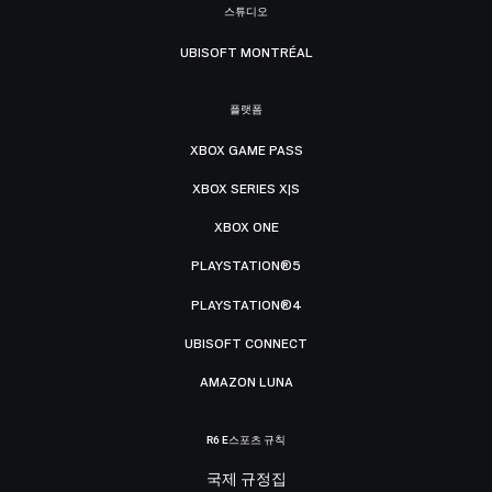
스튜디오
UBISOFT MONTRÉAL
플랫폼
XBOX GAME PASS
XBOX SERIES X|S
XBOX ONE
PLAYSTATION®5
PLAYSTATION®4
UBISOFT CONNECT
AMAZON LUNA
R6 E스포츠 규칙
국제 규정집