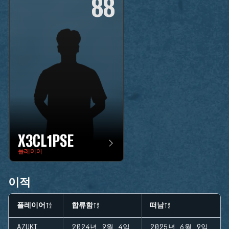
88
X3CL1PSE
플레이어
이적
플레이어
합류함
떠남
AZUKI
2024년 9월 4일
2025년 6월 9일