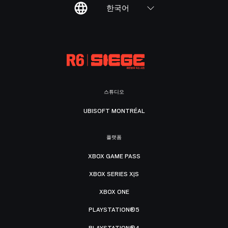
한국어
스튜디오
UBISOFT MONTRÉAL
플랫폼
XBOX GAME PASS
XBOX SERIES X|S
XBOX ONE
PLAYSTATION®5
PLAYSTATION®4