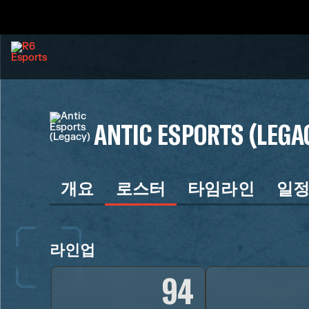
ANTIC ESPORTS (LEGA
개요
로스터
타임라인
일
라인업
94