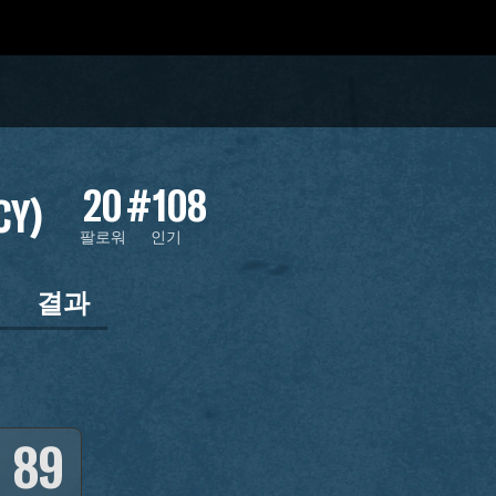
20
#108
CY)
팔로워
인기
정
결과
89