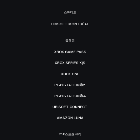
스튜디오
UBISOFT MONTRÉAL
플랫폼
XBOX GAME PASS
XBOX SERIES X|S
XBOX ONE
PLAYSTATION®5
PLAYSTATION®4
UBISOFT CONNECT
AMAZON LUNA
R6 E스포츠 규칙