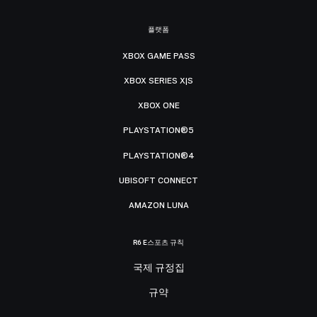
플랫폼
XBOX GAME PASS
XBOX SERIES X|S
XBOX ONE
PLAYSTATION®5
PLAYSTATION®4
UBISOFT CONNECT
AMAZON LUNA
R6 E스포츠 규칙
국제 규정집
규약