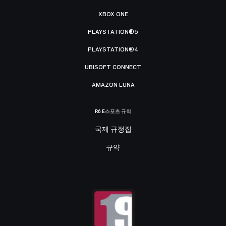
XBOX ONE
PLAYSTATION®5
PLAYSTATION®4
UBISOFT CONNECT
AMAZON LUNA
R6 E스포츠 규칙
국제 규정집
규약