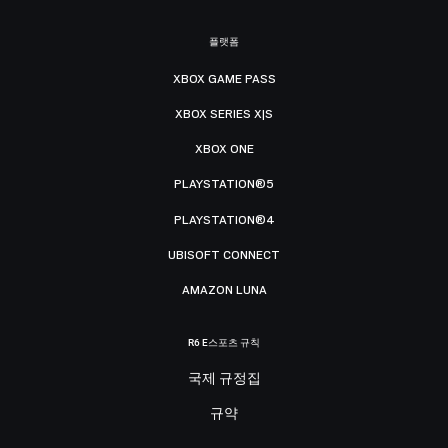
플랫폼
XBOX GAME PASS
XBOX SERIES X|S
XBOX ONE
PLAYSTATION®5
PLAYSTATION®4
UBISOFT CONNECT
AMAZON LUNA
R6 E스포츠 규칙
국제 규정집
규약