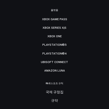
플랫폼
XBOX GAME PASS
XBOX SERIES X|S
XBOX ONE
PLAYSTATION®5
PLAYSTATION®4
UBISOFT CONNECT
AMAZON LUNA
R6 E스포츠 규칙
국제 규정집
규약