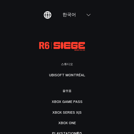
한국어
스튜디오
UBISOFT MONTRÉAL
플랫폼
XBOX GAME PASS
XBOX SERIES X|S
XBOX ONE
PLAYSTATION®5