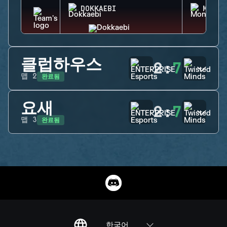
DOKKAEBI
MONTA
클럽하우스
2
:
7
완료됨
맵
2
요새
2
:
7
완료됨
맵
3
한국어