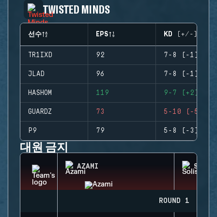
TWISTED MINDS
선수
EPS
KD (+/-)
TR1IXD
92
7-8 (-1)
JLAD
96
7-8 (-1)
HASHOM
119
9-7 (+2)
GUARDZ
73
5-10 (-5)
P9
79
5-8 (-3)
대원 금지
AZAMI
SOLIS
ROUND 1