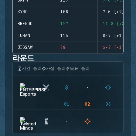
BAPN
119
9-6 (+3)
KYRO
108
7-5 (+2)
BRENDO
127
11-8 (+3)
TUHAN
115
8-7 (+1)
JIGSAW
88
6-7 (-1)
라운드
시간 승리
사살 승리
목표 승리
01
02
03
04