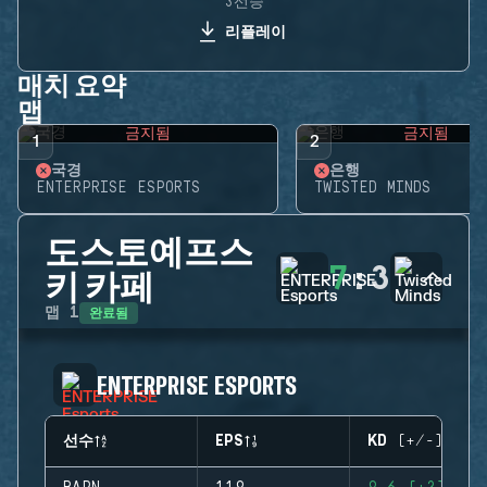
3선승
리플레이
매치 요약
맵
금지됨
금지됨
1
2
국경
은행
ENTERPRISE ESPORTS
TWISTED MINDS
도스토예프스
7
:
3
키 카페
완료됨
맵
1
ENTERPRISE ESPORTS
선수
EPS
KD (+/-)