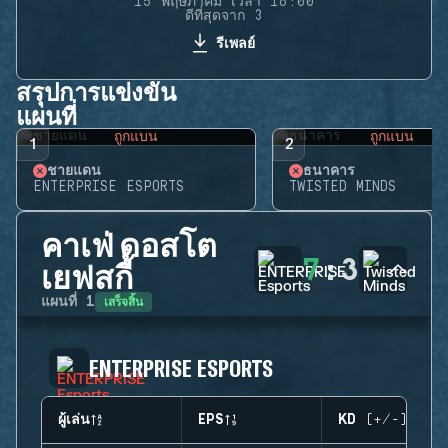
15 พฤษภาคม เวลา 16:00
ดีที่สุดจาก 3
รีเพลย์
สรุปการแข่งขัน
แผนที่
ถูกแบน
ถูกแบน
1
2
ชายแดน
ธนาคาร
ENTERPRISE ESPORTS
TWISTED MINDS
คาเฟ่ ดอสโต
7
:
3
เยฟสกี้
เสร็จสิ้น
แผนที่
1
ENTERPRISE ESPORTS
ผู้เล่น
EPS
KD (+/-)