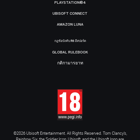
PLAYSTATION®4
UBISOFT CONNECT
AMAZON LUNA
กฎข้อบังคับ R6 อีสปอร์ต
GLOBAL RULEBOOK
กติกามารยาท
©2026 Ubisoft Entertainment. All Rights Reserved. Tom Clancy’s,
Rainbow Six, the Soldier Icon, Ubisoft, and the Ubisoft logo are