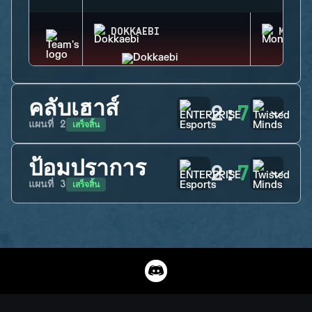
DOKKAEBI
MONTA
คลับเฮาส์
2
:
7
เสร็จสิ้น
แผนที่
2
ป้อมปราการ
2
:
7
เสร็จสิ้น
แผนที่
3