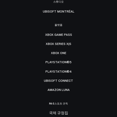
스튜디오
UBISOFT MONTRÉAL
플랫폼
XBOX GAME PASS
XBOX SERIES X|S
XBOX ONE
PLAYSTATION®5
PLAYSTATION®4
UBISOFT CONNECT
AMAZON LUNA
R6 E스포츠 규칙
국제 규정집