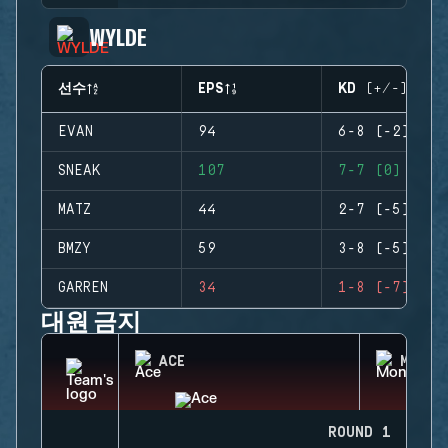
WYLDE
선수
EPS
KD (+/-)
EVAN
94
6-8 (-2)
SNEAK
107
7-7 (0)
MATZ
44
2-7 (-5)
BMZY
59
3-8 (-5)
GARREN
34
1-8 (-7)
대원 금지
ACE
MONTA
ROUND 1