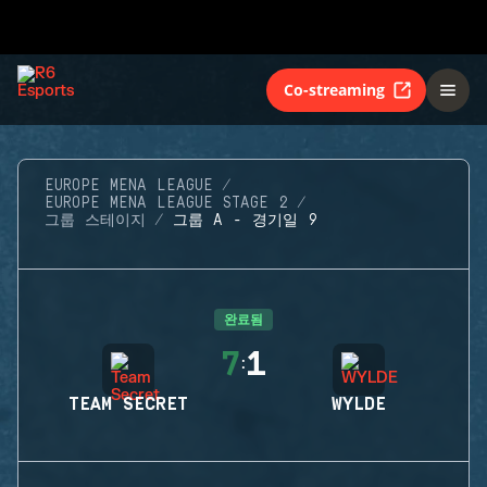
Co-streaming
EUROPE MENA LEAGUE
EUROPE MENA LEAGUE STAGE 2
그룹 스테이지
그룹 A - 경기일 9
완료됨
7
1
:
TEAM SECRET
WYLDE