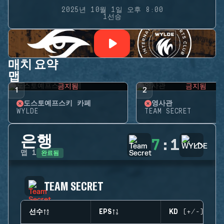
2025년 10월 1일 오후 8:00
1선승
매치 요약
맵
금지됨
금지됨
1
2
도스토예프스키 카페
영사관
WYLDE
TEAM SECRET
은행
7
:
1
완료됨
맵
1
TEAM SECRET
선수
EPS
KD (+/-)