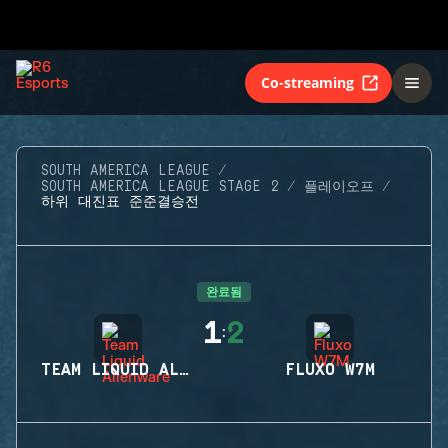
Co-streaming
SOUTH AMERICA LEAGUE
SOUTH AMERICA LEAGUE STAGE 2
플레이오프
하위 대진표 준준결승전
완료됨
1
2
:
TEAM LIQUID ALIENWARE
FLUXO W7M