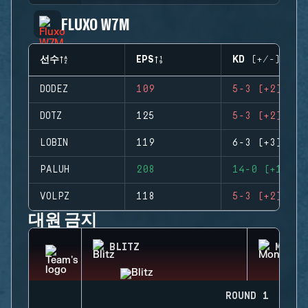
FLUXO W7M
선수
EPS
KD (+/-)
DODEZ
109
5-3 (+2)
DOTZ
125
5-3 (+2)
LOBIN
119
6-3 (+3)
PALUH
208
14-0 (+14)
VOLPZ
118
5-3 (+2)
대원 금지
BLITZ
MONTA
ROUND 1