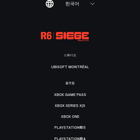
한국어
스튜디오
UBISOFT MONTRÉAL
플랫폼
XBOX GAME PASS
XBOX SERIES X|S
XBOX ONE
PLAYSTATION®5
PLAYSTATION®4