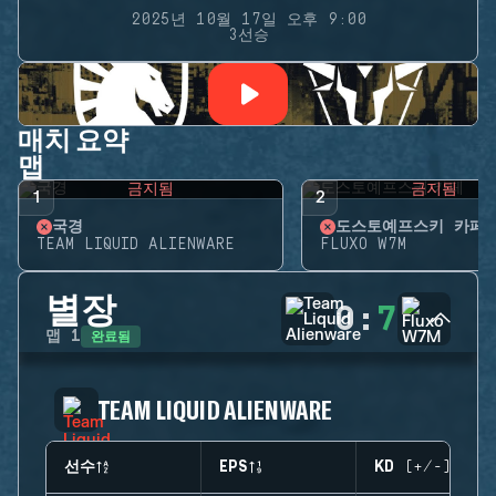
2025년 10월 17일 오후 9:00
3선승
매치 요약
맵
금지됨
금지됨
1
2
국경
도스토예프스키 카페
TEAM LIQUID ALIENWARE
FLUXO W7M
별장
0
:
7
완료됨
맵
1
TEAM LIQUID ALIENWARE
선수
EPS
KD (+/-)