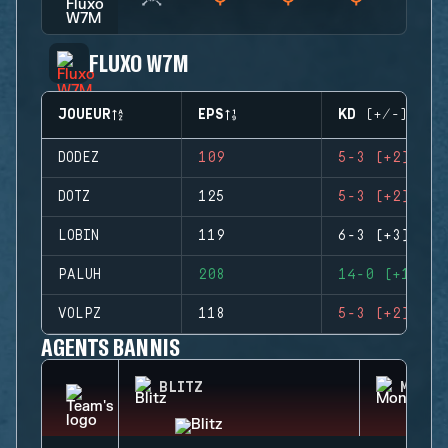
FLUXO W7M
JOUEUR
EPS
KD (+/-)
DODEZ
109
5-3 (+2)
DOTZ
125
5-3 (+2)
LOBIN
119
6-3 (+3)
PALUH
208
14-0 (+14)
VOLPZ
118
5-3 (+2)
AGENTS BANNIS
BLITZ
MONTA