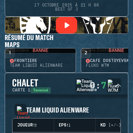
17 OCTOBRE 2025 À 21 H 00
BEST OF 3
RÉSUMÉ DU MATCH
MAPS
BANNIE
BANNIE
1
2
FRONTIÈRE
CAFÉ DOSTOYEVSKY
TEAM LIQUID ALIENWARE
FLUXO W7M
CHALET
0
:
7
Terminé
CARTE
1
TEAM LIQUID ALIENWARE
JOUEUR
EPS
KD (+/-)