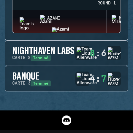
ROUND 1
AZAMI
MIRA
NIGHTHAVEN LABS
8
:
6
Terminé
CARTE
2
BANQUE
4
:
7
Terminé
CARTE
3