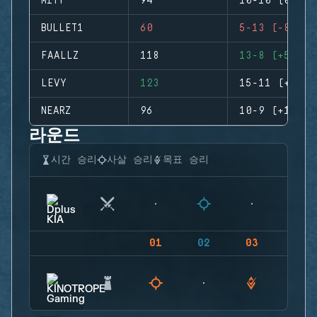
MITY
94
10-10 (0)
BULLET1
60
5-13 (-8)
FAALLZ
118
13-8 (+5)
LEVY
123
15-11 (+4)
NEARZ
96
10-9 (+1)
라운드
시간 승리
사살 승리
목표 승리
01
02
03
04