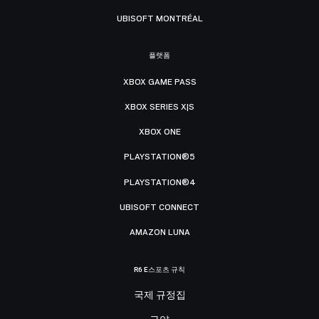
UBISOFT MONTRÉAL
플랫폼
XBOX GAME PASS
XBOX SERIES X|S
XBOX ONE
PLAYSTATION®5
PLAYSTATION®4
UBISOFT CONNECT
AMAZON LUNA
R6 E스포츠 규칙
국제 규정집