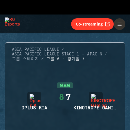
Co-streaming
ASIA PACIFIC LEAGUE
ASIA PACIFIC LEAGUE STAGE 1 - APAC N
그룹 스테이지
그룹 A - 경기일 3
완료됨
8
7
:
DPLUS KIA
KINOTROPE GAMING