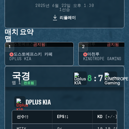
2025년 6월 22일 오후 1:30
1선승
리플레이
매치 요약
맵
금지됨
금지됨
1
2
도스토예프스키 카페
마천루
DPLUS KIA
KINOTROPE GAMING
국경
8
:
7
완료됨
맵
1
DPLUS KIA
선수
EPS
KD (+/-)