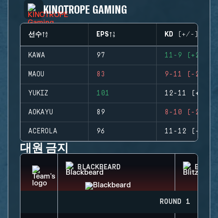
KINOTROPE GAMING
선수
EPS
KD (+/-)
KAWA
97
11-9 (+2)
MAOU
83
9-11 (-2)
YUKIZ
101
12-11 (+1)
AOKAYU
89
8-10 (-2)
ACEROLA
96
11-12 (-1)
대원 금지
BLACKBEARD
BLITZ
ROUND 1