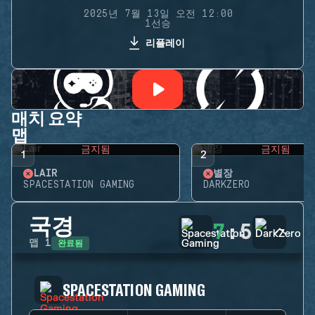
2025년 7월 13일 오전 12:00
1선승
리플레이
매치 요약
맵
금지됨
금지됨
1
2
LAIR
별장
SPACESTATION GAMING
DARKZERO
국경
7
:
5
완료됨
맵
1
SPACESTATION GAMING