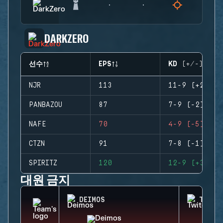
DARKZERO
선수
EPS
KD (+/-)
NJR
113
11-9 (+2)
PANBAZOU
87
7-9 (-2)
NAFE
70
4-9 (-5)
CTZN
91
7-8 (-1)
SPIRITZ
120
12-9 (+3)
대원 금지
DEIMOS
TWITC