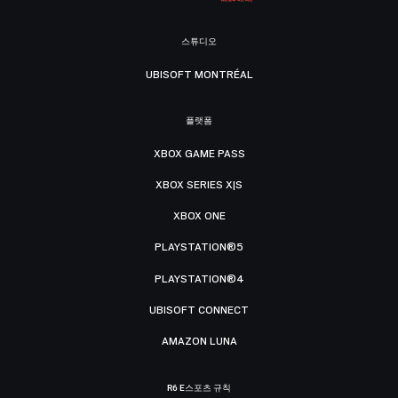
스튜디오
UBISOFT MONTRÉAL
플랫폼
XBOX GAME PASS
XBOX SERIES X|S
XBOX ONE
PLAYSTATION®5
PLAYSTATION®4
UBISOFT CONNECT
AMAZON LUNA
R6 E스포츠 규칙