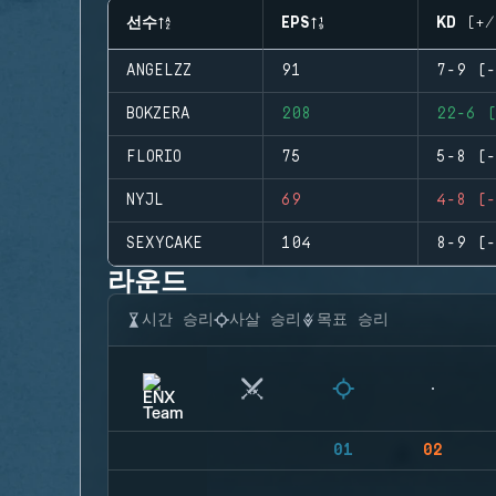
선수
EPS
KD (+/
ANGELZZ
91
7-9 (-
BOKZERA
208
22-6 (
FLORIO
75
5-8 (-
NYJL
69
4-8 (-
SEXYCAKE
104
8-9 (-
라운드
시간 승리
사살 승리
목표 승리
01
02