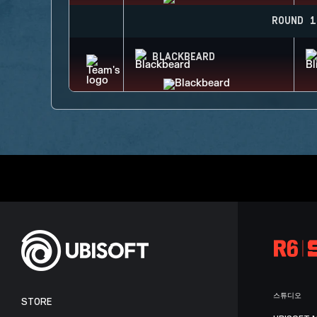
ROUND 1
BLACKBEARD
스튜디오
STORE