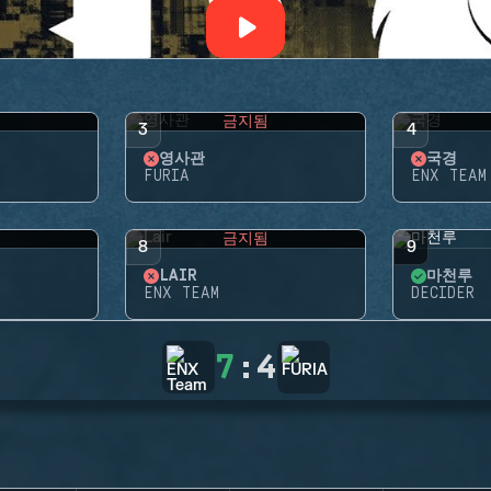
됨
금지됨
3
4
영사관
국경
FURIA
ENX TEAM
됨
금지됨
8
9
LAIR
마천루
ENX TEAM
DECIDER
7
:
4