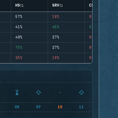
HS
SRV
CLUTCHES
57%
18%
0
41%
45%
2
40%
27%
0
75%
27%
0
25%
18%
0
08
09
10
11