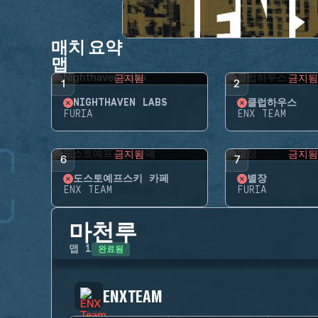
매치 요약
맵
금지됨
금지
1
2
NIGHTHAVEN LABS
클럽하우스
FURIA
ENX TEAM
금지됨
금지
6
7
도스토예프스키 카페
별장
ENX TEAM
FURIA
마천루
완료됨
맵
1
ENX TEAM