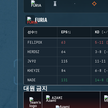
FURIA
선수
EPS
KD (+/
FELIPOX
63
5-11 (
HERDSZ
64
3-8 (-
JV92
115
11-11 
KHEYZE
84
6-8 (-
NADE
131
14-8 (
대원 금지
AZAMI