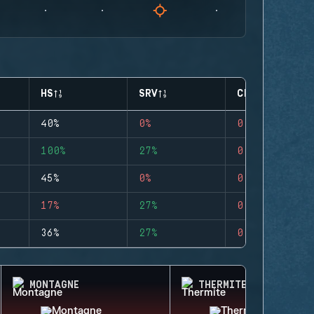
HS
SRV
CLUTCHES
40%
0%
0
100%
27%
0
45%
0%
0
17%
27%
0
36%
27%
0
MONTAGNE
THERMITE