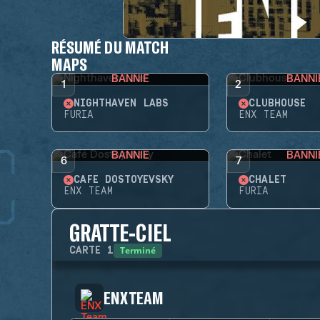
RÉSUMÉ DU MATCH
MAPS
BANNIE
BANNI
1
2
NIGHTHAVEN LABS
CLUBHOUSE
FURIA
ENX TEAM
BANNIE
BANNI
6
7
CAFÉ DOSTOYEVSKY
CHALET
ENX TEAM
FURIA
GRATTE-CIEL
Terminé
CARTE
1
ENX TEAM