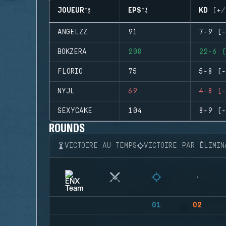
JOUEUR
EPS
KD (+/
ANGELZZ
91
7-9 (-
BOKZERA
208
22-6 (
FLORIO
75
5-8 (-
NYJL
69
4-8 (-
SEXYCAKE
104
8-9 (-
ROUNDS
VICTOIRE AU TEMPS
VICTOIRE PAR ÉLIMIN
01
02