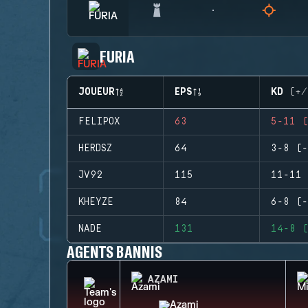
FURIA
JOUEUR
EPS
KD (+/
FELIPOX
63
5-11 (
HERDSZ
64
3-8 (-
JV92
115
11-11 
KHEYZE
84
6-8 (-
NADE
131
14-8 (
AGENTS BANNIS
AZAMI