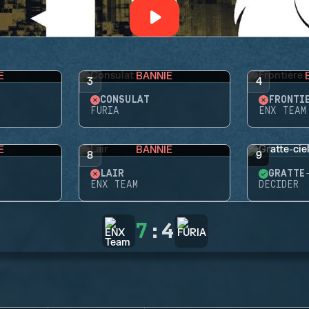
E
BANNIE
3
4
CONSULAT
FRONTI
FURIA
ENX TEAM
E
BANNIE
8
9
LAIR
GRATTE
ENX TEAM
DECIDER
7
:
4