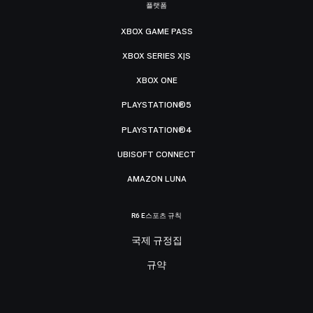
플랫폼
XBOX GAME PASS
XBOX SERIES X|S
XBOX ONE
PLAYSTATION®5
PLAYSTATION®4
UBISOFT CONNECT
AMAZON LUNA
R6 E스포츠 규칙
국제 규정집
규약