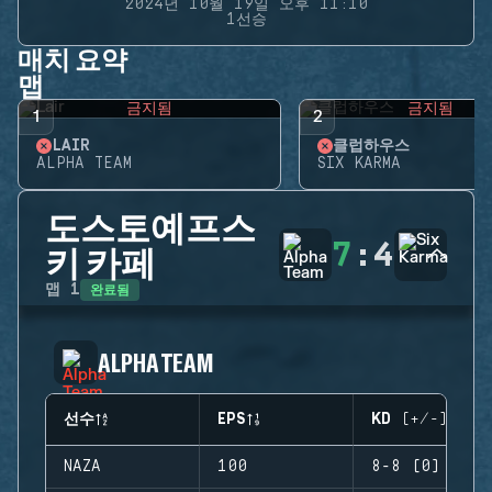
2024년 10월 19일 오후 11:10
1선승
매치 요약
맵
금지됨
금지됨
1
2
LAIR
클럽하우스
ALPHA TEAM
SIX KARMA
도스토예프스
7
:
4
키 카페
완료됨
맵
1
ALPHA TEAM
선수
EPS
KD (+/-)
NAZA
100
8-8 (0)