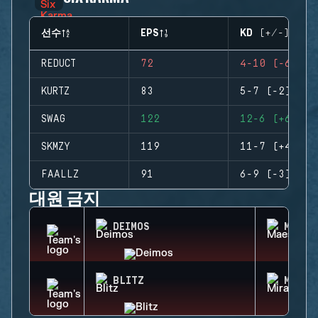
선수
EPS
KD (+/-)
REDUCT
72
4-10 (-6)
KURTZ
83
5-7 (-2)
SWAG
122
12-6 (+6)
SKMZY
119
11-7 (+4)
FAALLZ
91
6-9 (-3)
대원 금지
DEIMOS
MAEST
BLITZ
MIRA