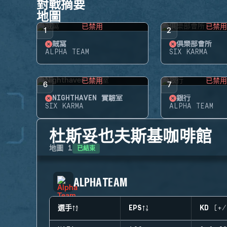
對戰摘要
地圖
已禁用
已禁
1
2
賊窩
俱樂部會所
ALPHA TEAM
SIX KARMA
已禁用
已禁
6
7
NIGHTHAVEN 實驗室
銀行
SIX KARMA
ALPHA TEAM
杜斯妥也夫斯基咖啡館
已結束
地圖
1
ALPHA TEAM
選手
EPS
KD (+/