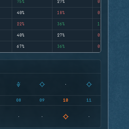
75%
27%
0
40%
18%
0
22%
36%
1
40%
27%
0
67%
36%
0
08
09
10
11