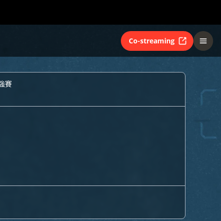
Co-streaming
強賽