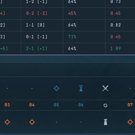
)
1-2 (-1)
64%
0.73
4)
0-2 (-2)
45%
0.45
2)
1-1 (0)
64%
0.82
3)
0-1 (-1)
73%
0.45
+5)
2-1 (+1)
64%
1.09
03
04
05
06
07