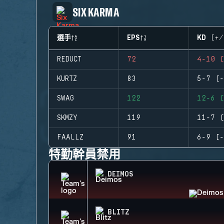
SIX KARMA
選手
EPS
KD (+/
REDUCT
72
4-10 (
KURTZ
83
5-7 (-
SWAG
122
12-6 (
SKMZY
119
11-7 (
FAALLZ
91
6-9 (-
特勤幹員禁用
DEIMOS
BLITZ