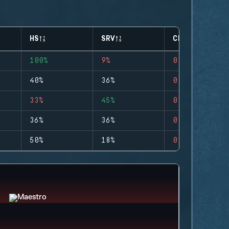
HS
SRV
CLUTCHES
100%
9%
0
40%
36%
0
33%
45%
0
36%
36%
0
50%
18%
0