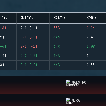
-)
ENTRY
KOST
KPR
-6)
2-1 (+1)
55%
0.36
2)
0-1 (-1)
64%
0.45
+6)
0-1 (-1)
64%
1.09
+4)
2-0 (+2)
64%
1
3)
3-1 (+2)
64%
0.55
MAESTRO
MIRA