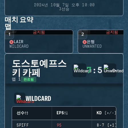
2024년 10월 7일 오후 10:00
3선승
매치 요약
맵
금지됨
금지됨
1
2
LAIR
은행
WILDCARD
UNWANTED
도스토예프스
7
:
5
키 카페
완료됨
맵
1
WILDCARD
선수
EPS
KD (+/-)
SPIFF
95
8-7 (+1)