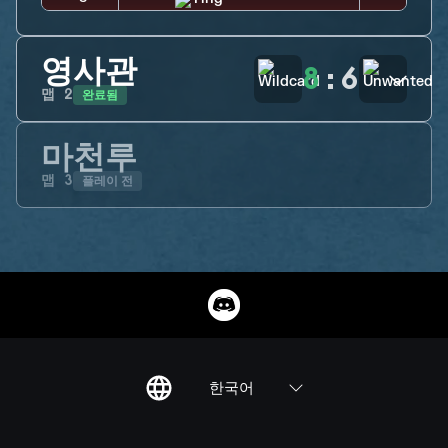
영사관
8
:
6
완료됨
맵
2
마천루
플레이 전
맵
3
한국어