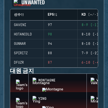
UNWANTED
선수
EPS
KD (+/-)
GAVENI
97
8-9 (-1)
HOTANCOLD
98
8-10 (-2)
GUNNAR
94
8-10 (-2)
SPIRITZ
88
7-9 (-2)
DFUZR
87
6-10 (-4)
대원 금지
MONTAGNE
VALKY
YING
MIRA