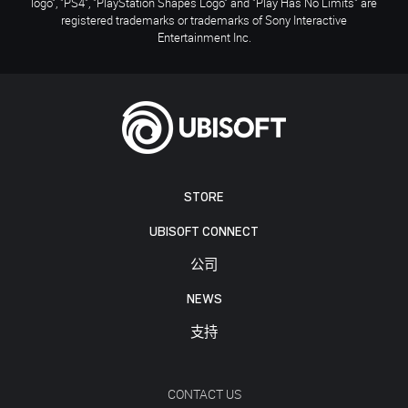
logo", "PS4", "PlayStation Shapes Logo" and "Play Has No Limits" are
registered trademarks or trademarks of Sony Interactive
Entertainment Inc.
STORE
UBISOFT CONNECT
公司
NEWS
支持
CONTACT US