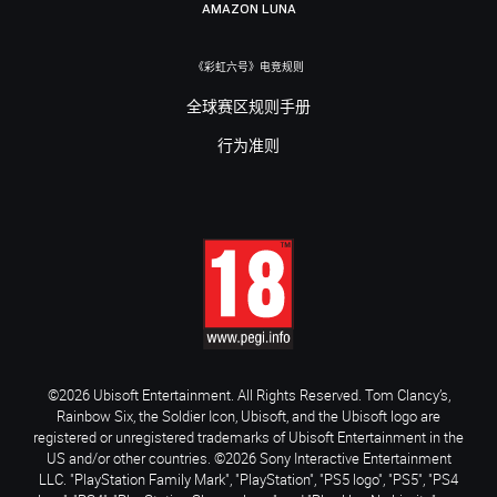
AMAZON LUNA
《彩虹六号》电竞规则
全球赛区规则手册
行为准则
©2026 Ubisoft Entertainment. All Rights Reserved. Tom Clancy’s,
Rainbow Six, the Soldier Icon, Ubisoft, and the Ubisoft logo are
registered or unregistered trademarks of Ubisoft Entertainment in the
US and/or other countries. ©2026 Sony Interactive Entertainment
LLC. "PlayStation Family Mark", "PlayStation", "PS5 logo", "PS5", "PS4