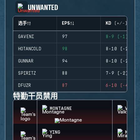
UNWANTED
选手
EPS
KD (+/-)
GAVENI
97
8-9 (-1)
HOTANCOLD
98
8-10 (-2)
GUNNAR
94
8-10 (-2)
SPIRITZ
88
7-9 (-2)
DFUZR
87
6-10 (-4)
特勤干员禁用
MONTAGNE
VALKY
YING
MIRA