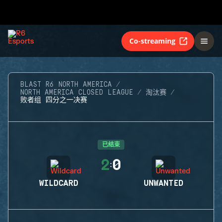
Co-streaming
BLAST R6 NORTH AMERICA
NORTH AMERICA CLOSED LEAGUE
淘汰赛
败者组 四分之一决赛
已结束
2
0
:
WILDCARD
UNWANTED