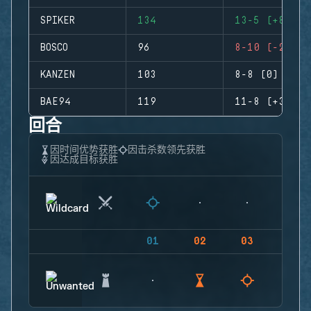
SPIKER
134
13-5 (+8)
BOSCO
96
8-10 (-2)
KANZEN
103
8-8 (0)
BAE94
119
11-8 (+3)
回合
因时间优势获胜
因击杀数领先获胜
因达成目标获胜
01
02
03
04