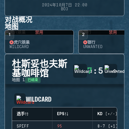
2024年10月7日 22:00
BO3
对战概况
地图
禁用
禁用
1
2
虎穴狼巢
银行
WILDCARD
UNWANTED
杜斯妥也夫斯
7
:
5
基咖啡馆
已结束
地图
1
WILDCARD
选手
EPS
KD (+/-)
SPIFF
95
8-7 (+1)