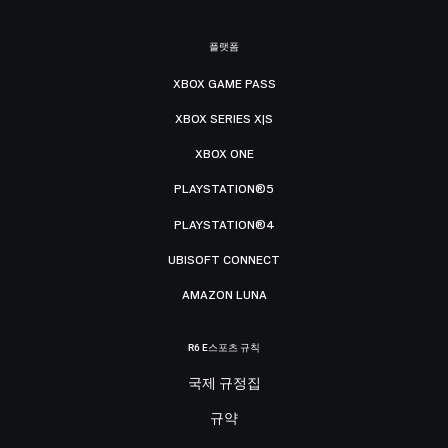
플랫폼
XBOX GAME PASS
XBOX SERIES X|S
XBOX ONE
PLAYSTATION®5
PLAYSTATION®4
UBISOFT CONNECT
AMAZON LUNA
R6 E스포츠 규칙
국제 규정집
규약