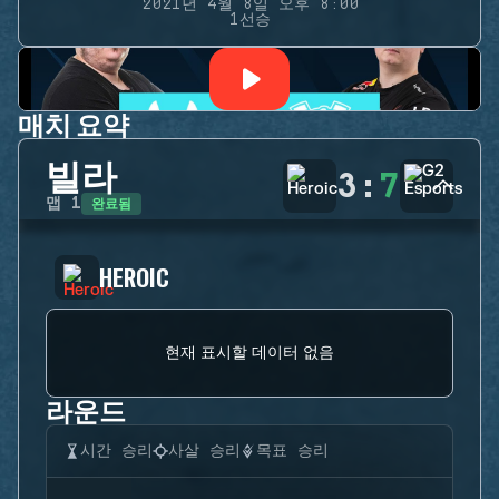
2021년 4월 8일 오후 8:00
1선승
매치 요약
빌라
3
:
7
완료됨
맵
1
HEROIC
현재 표시할 데이터 없음
라운드
시간 승리
사살 승리
목표 승리