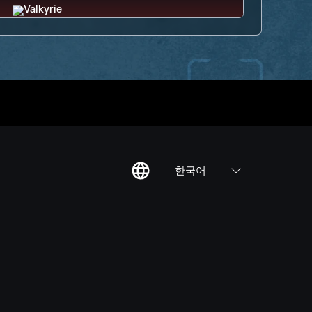
한국어
칙
집