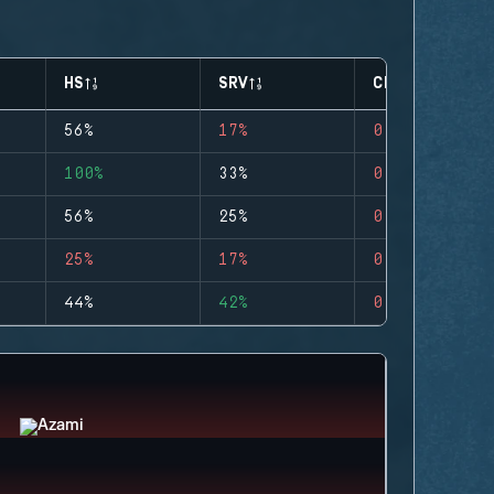
HS
SRV
CLUTCHES
56%
17%
0
100%
33%
0
56%
25%
0
25%
17%
0
44%
42%
0