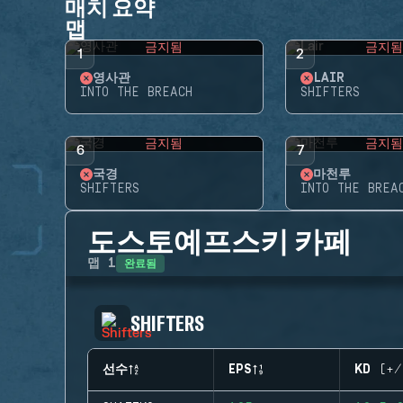
매치 요약
맵
금지됨
금지
1
2
영사관
LAIR
INTO THE BREACH
SHIFTERS
금지됨
금지
6
7
국경
마천루
SHIFTERS
INTO THE BREA
도스토예프스키 카페
완료됨
맵
1
SHIFTERS
선수
EPS
KD (+/