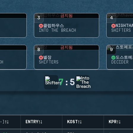
됨
금지됨
3
4
클럽하우스
NIGHTH
INTO THE BREACH
SHIFTERS
됨
금지됨
8
9
별장
도스토예
CH
SHIFTERS
DECIDER
7
:
5
-)
ENTRY
KOST
KPR