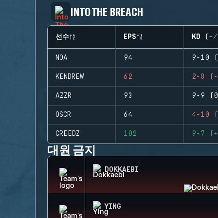
INTO THE BREACH
선수
EPS
KD (+/
NOA
94
9-10 (
KENDREW
62
2-8 (-
AZZR
93
9-9 (0
OSCR
64
4-10 (
CREEDZ
102
9-7 (+
대원 금지
DOKKAEBI
YING