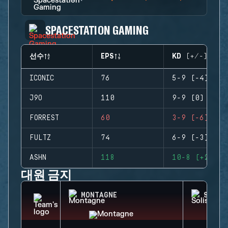
SPACESTATION GAMING
선수
EPS
KD (+/-)
ICONIC
76
5-9 (-4)
J9O
110
9-9 (0)
FORREST
60
3-9 (-6)
FULTZ
74
6-9 (-3)
ASHN
118
10-8 (+2)
대원 금지
MONTAGNE
SOLIS