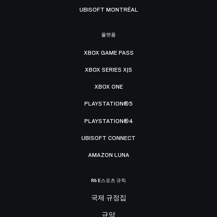
UBISOFT MONTRÉAL
플랫폼
XBOX GAME PASS
XBOX SERIES X|S
XBOX ONE
PLAYSTATION®5
PLAYSTATION®4
UBISOFT CONNECT
AMAZON LUNA
R6 E스포츠 규칙
국제 규정집
규약