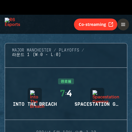
Co-streaming
MAJOR MANCHESTER
PLAYOFFS
라운드 1 (W:0 - L:0)
완료됨
7
4
:
INTO THE BREACH
SPACESTATION GAMING