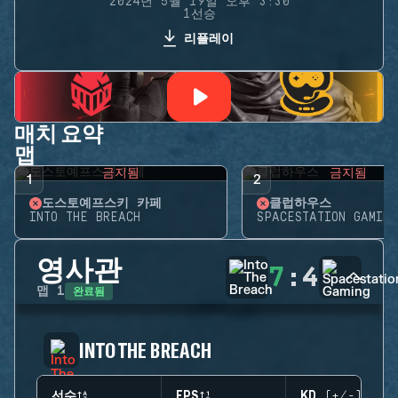
2024년 5월 19일 오후 3:30
1선승
리플레이
매치 요약
맵
금지됨
금지됨
1
2
도스토예프스키 카페
클럽하우스
INTO THE BREACH
SPACESTATION GAMING
영사관
7
:
4
완료됨
맵
1
INTO THE BREACH
선수
EPS
KD (+/-)