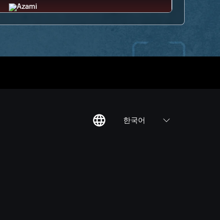
한국어
칙
집