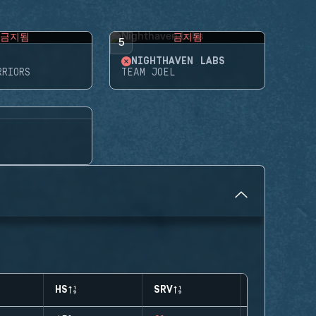
금지됨
금지됨
5
NIGHTHAVEN LABS
RRIORS
TEAM JOEL
HS
SRV
CLUTCHES