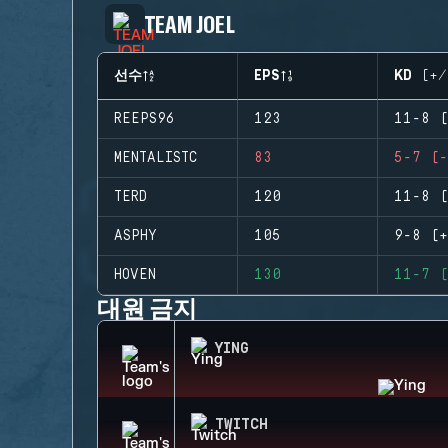
TEAM JOEL
선수
EPS
KD (+/
REEPS96
123
11-8 (
MENTALISTC
83
5-7 (-
TERD
120
11-8 (
ASPHY
105
9-8 (+
HOVEN
130
11-7 (
대원 금지
YING
TWITCH