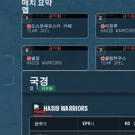
매치 요약
맵
금지됨
금지
1
2
도스토예프스키 카페
마천루
TEAM JOEL
HASIB WARRIOR
금지됨
금지
6
7
별장
클럽하우스
HASIB WARRIORS
TEAM JOEL
국경
완료됨
맵
1
HASIB WARRIORS
선수
EPS
KD 