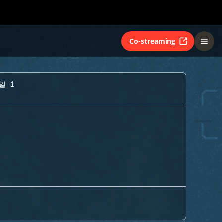
Co-streaming
일 1