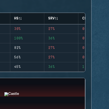
HS
SRV
CLUTCHES
30%
27%
0
100%
36%
0
82%
27%
0
56%
27%
0
45%
36%
1