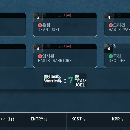
됨
금지됨
3
4
은행
오리건
S
TEAM JOEL
HASIB WA
됨
금지됨
8
9
영사관
국경
HASIB WARRIORS
DECIDER
4
:
7
(+/-)
ENTRY
KOST
KPR