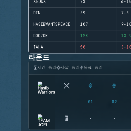
XEDUX
83
6-1
DIN
89
7-8
HASIBWANTSPEACE
107
9-1
DOC7OR
128
13-
TAHA
50
3-1
라운드
시간 승리
사살 승리
목표 승리
01
02