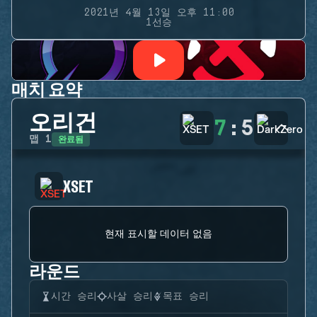
2021년 4월 13일 오후 11:00
1선승
매치 요약
오리건
7
:
5
완료됨
맵
1
XSET
현재 표시할 데이터 없음
라운드
시간 승리
사살 승리
목표 승리