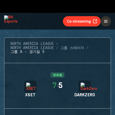
Co-streaming
NORTH AMERICA LEAGUE
NORTH AMERICA LEAGUE
그룹 스테이지
그룹 A - 경기일 5
완료됨
7
5
:
XSET
DARKZERO