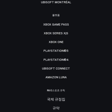
UBISOFT MONTRÉAL
플랫폼
XBOX GAME PASS
XBOX SERIES X|S
XBOX ONE
PLAYSTATION®5
PLAYSTATION®4
UBISOFT CONNECT
AMAZON LUNA
R6 E스포츠 규칙
국제 규정집
규약