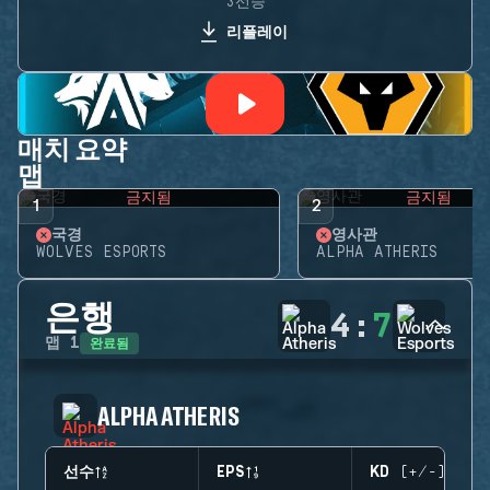
3선승
리플레이
매치 요약
맵
금지됨
금지됨
1
2
국경
영사관
WOLVES ESPORTS
ALPHA ATHERIS
은행
4
:
7
완료됨
맵
1
ALPHA ATHERIS
선수
EPS
KD (+/-)