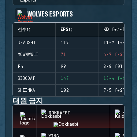
WOLVES ESPORTS
선수
EPS
KD (+/-)
DEADSHT
117
11-7 (+4)
MOWWWGLI
71
4-7 (-3)
P4
99
8-8 (0)
BIBOOAF
147
13-4 (+9)
SHIINKA
102
7-5 (+2)
대원 금지
DOKKAEBI
KAID
YING
SOLIS