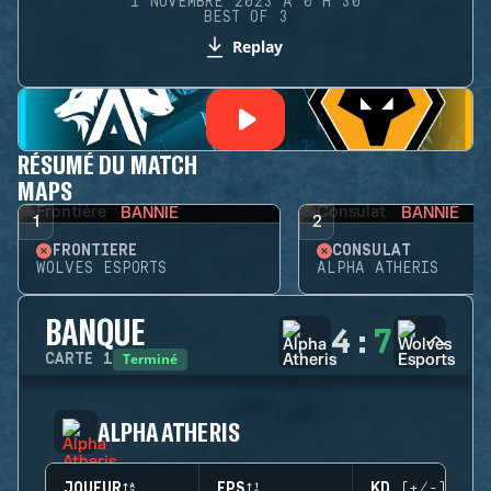
1 NOVEMBRE 2023 À 0 H 30
BEST OF 3
Replay
RÉSUMÉ DU MATCH
MAPS
BANNIE
BANNIE
1
2
FRONTIÈRE
CONSULAT
WOLVES ESPORTS
ALPHA ATHERIS
BANQUE
4
:
7
Terminé
CARTE
1
ALPHA ATHERIS
JOUEUR
EPS
KD (+/-)