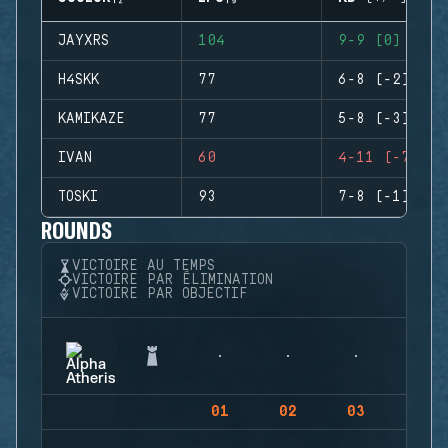
JAYXRS
104
9-9 (0)
H4SKK
77
6-8 (-2)
KAMIKAZE
77
5-8 (-3)
IVAN
60
4-11 (-7)
TOSKI
93
7-8 (-1)
ROUNDS
VICTOIRE AU TEMPS
VICTOIRE PAR ÉLIMINATION
VICTOIRE PAR OBJECTIF
01
02
03
04