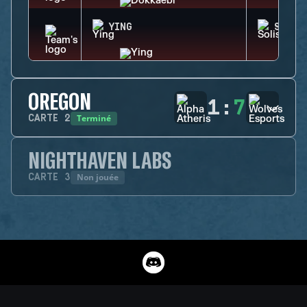
YING
SOLIS
OREGON
1
:
7
Terminé
CARTE
2
NIGHTHAVEN LABS
Non jouée
CARTE
3