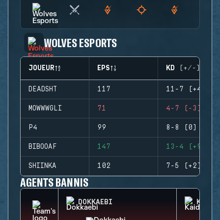
WOLVES ESPORTS
JOUEUR
EPS
KD (+/-)
DEADSHT
117
11-7 (+4)
MOWWWGLI
71
4-7 (-3)
P4
99
8-8 (0)
BIBOOAF
147
13-4 (+9)
SHIINKA
102
7-5 (+2)
AGENTS BANNIS
DOKKAEBI
KAID