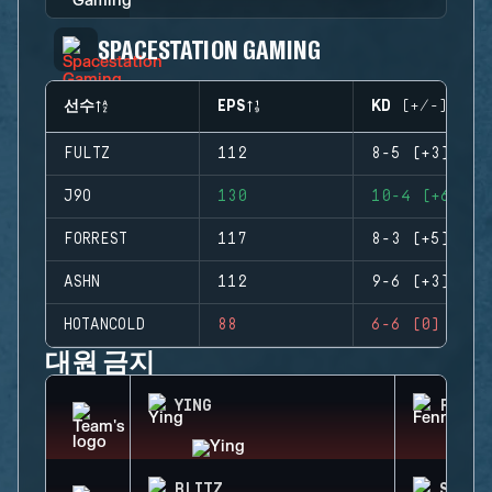
SPACESTATION GAMING
선수
EPS
KD (+/-)
FULTZ
112
8-5 (+3)
J9O
130
10-4 (+6)
FORREST
117
8-3 (+5)
ASHN
112
9-6 (+3)
HOTANCOLD
88
6-6 (0)
대원 금지
YING
FENRI
BLITZ
SOLIS