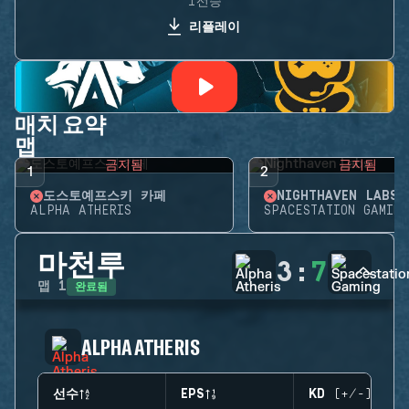
1선승
리플레이
매치 요약
맵
금지됨
금지됨
1
2
도스토예프스키 카페
NIGHTHAVEN LABS
ALPHA ATHERIS
SPACESTATION GAMING
마천루
3
:
7
완료됨
맵
1
ALPHA ATHERIS
선수
EPS
KD (+/-)