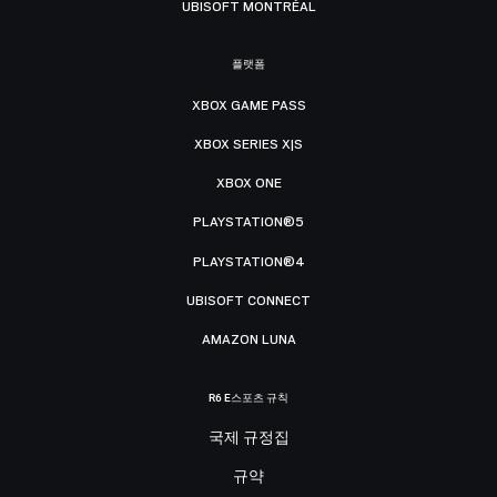
UBISOFT MONTRÉAL
플랫폼
XBOX GAME PASS
XBOX SERIES X|S
XBOX ONE
PLAYSTATION®5
PLAYSTATION®4
UBISOFT CONNECT
AMAZON LUNA
R6 E스포츠 규칙
국제 규정집
규약