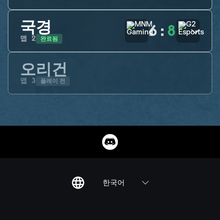
국경
6
:
8
완료됨
맵
2
오리건
플레이 전
맵
3
한국어