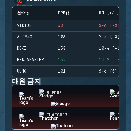
선수
EPS
KD (+/-)
VIRTUE
63
3-6 (-3)
ALEM4O
126
7-4 (+3)
DOKI
150
10-4 (+6)
BENJAMASTER
152
10-2 (+8)
UUNO
101
6-6 (0)
대원 금지
SLEDGE
AZAMI
THATCHER
FENRI