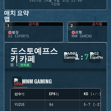
2023년 10월 8일 오전 11:00
3선승
매치 요약
맵
금지됨
금지됨
1
2
별장
은행
G2 ESPORTS
MNM GAMING
도스토예프스
1
:
7
키 카페
완료됨
맵
1
MNM GAMING
선수
EPS
KD (+/-)
YUZUS
86
5-7 (-2)