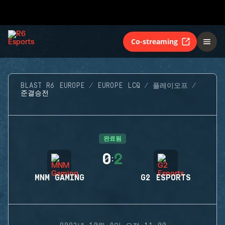
Co-streaming
BLAST R6 EUROPE
EUROPE LCQ
플레이오프
준결승전
완료됨
0
2
:
MNM GAMING
G2 ESPORTS