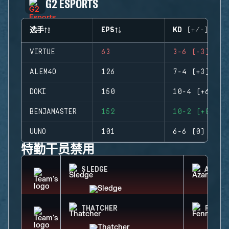
G2 ESPORTS
选手
EPS
KD (+/-)
VIRTUE
63
3-6 (-3)
ALEM4O
126
7-4 (+3)
DOKI
150
10-4 (+6)
BENJAMASTER
152
10-2 (+8)
UUNO
101
6-6 (0)
特勤干员禁用
SLEDGE
AZAMI
THATCHER
FENRI