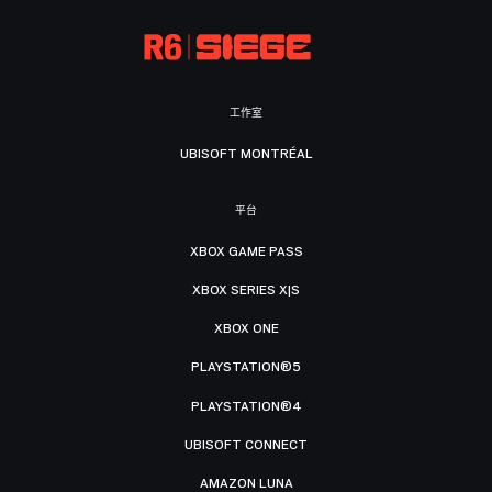
工作室
UBISOFT MONTRÉAL
平台
XBOX GAME PASS
XBOX SERIES X|S
XBOX ONE
PLAYSTATION®5
PLAYSTATION®4
UBISOFT CONNECT
AMAZON LUNA