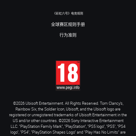
《彩虹六号》电竞规则
全球赛区规则手册
行为准则
©2026 Ubisoft Entertainment. All Rights Reserved. Tom Clancy’s,
Rainbow Six, the Soldier Icon, Ubisoft, and the Ubisoft logo are
registered or unregistered trademarks of Ubisoft Entertainment in the
US and/or other countries. ©2026 Sony Interactive Entertainment
LLC. "PlayStation Family Mark", "PlayStation", "PS5 logo", "PS5", "PS4
logo", "PS4", "PlayStation Shapes Logo" and "Play Has No Limits" are