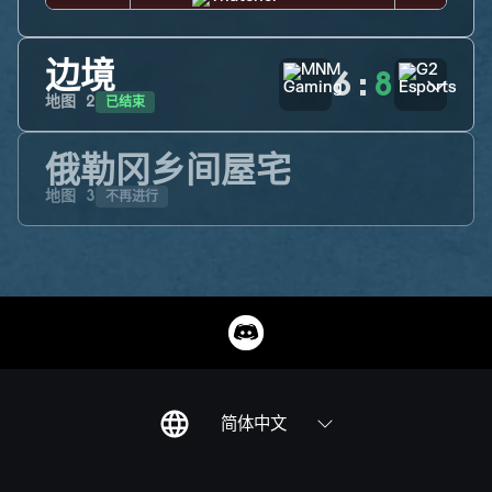
边境
6
:
8
已结束
地图
2
俄勒冈乡间屋宅
不再进行
地图
3
简体中文