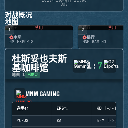
2023年10月8日 11:00
BO3
对战概况
地图
禁用
禁用
1
2
木屋
银行
G2 ESPORTS
MNM GAMING
杜斯妥也夫斯
1
:
7
基咖啡馆
已结束
地图
1
MNM GAMING
选手
EPS
KD (+/-)
YUZUS
86
5-7 (-2)