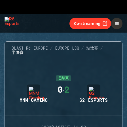
Co-streaming
BLAST R6 EUROPE
EUROPE LCQ
淘汰赛
半决赛
已结束
0
2
:
MNM GAMING
G2 ESPORTS