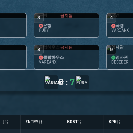
됨
금지됨
3
4
은행
국경
FURY
VARIANX
됨
금지됨
8
9
클럽하우스
영사관
VARIANX
DECIDER
0
:
7
-)
ENTRY
KOST
KPR