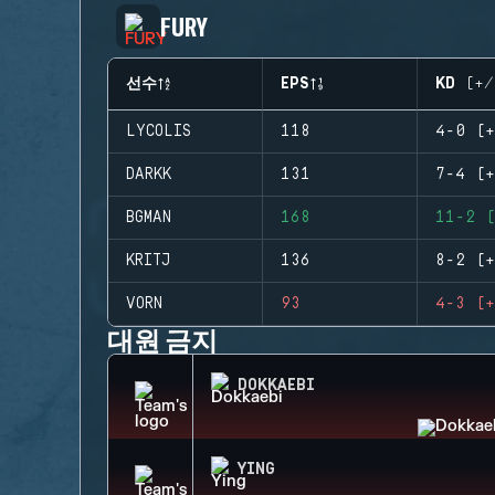
FURY
선수
EPS
KD (+/
LYCOLIS
118
4-0 (+
DARKK
131
7-4 (+
BGMAN
168
11-2 (
KRITJ
136
8-2 (+
VORN
93
4-3 (+
대원 금지
DOKKAEBI
YING