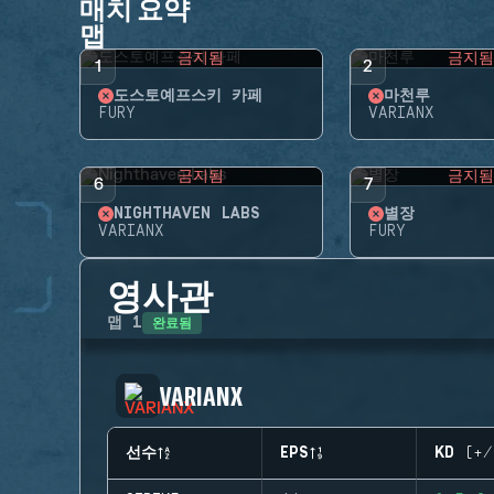
매치 요약
맵
금지됨
금지
1
2
도스토예프스키 카페
마천루
FURY
VARIANX
금지됨
금지
6
7
NIGHTHAVEN LABS
별장
VARIANX
FURY
영사관
완료됨
맵
1
VARIANX
선수
EPS
KD (+/