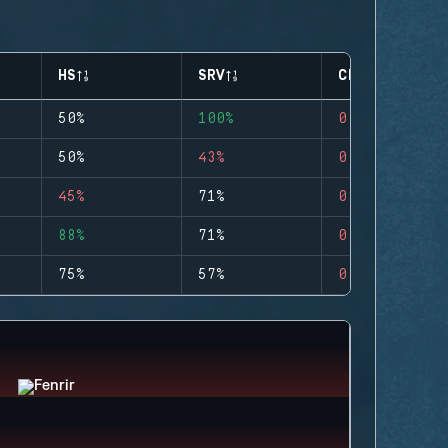
HS
SRV
CLUTCHES
50%
100%
0
50%
43%
0
45%
71%
0
88%
71%
0
75%
57%
0