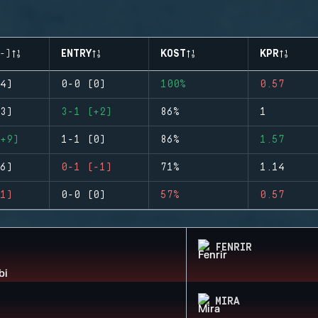
-)
ENTRY
KOST
KPR
4)
0-0 (0)
100%
0.57
3)
3-1 (+2)
86%
1
+9)
1-1 (0)
86%
1.57
6)
0-1 (-1)
71%
1.14
1)
0-0 (0)
57%
0.57
FENRIR
MIRA