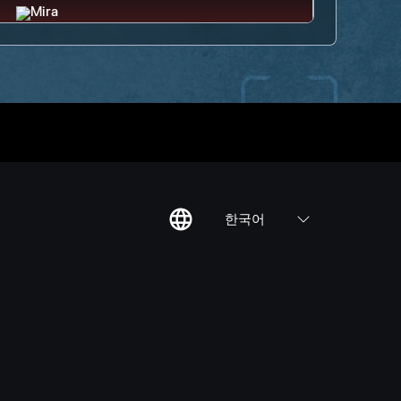
한국어
칙
집